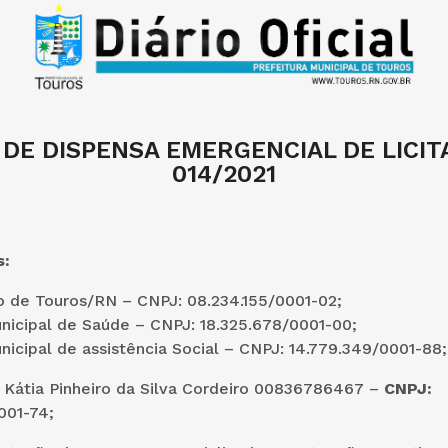
DE DISPENSA EMERGENCIAL DE LICIT
014/2021
s:
o de Touros/RN – CNPJ: 08.234.155/0001-02;
nicipal de Saúde – CNPJ: 18.325.678/0001-00;
icipal de assistência Social – CNPJ: 14.779.349/0001-88;
:
Kátia Pinheiro da Silva Cordeiro 00836786467 –
CNPJ:
001-74;