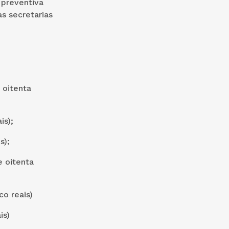
 preventiva
as secretarias
 oitenta
is);
s);
e oitenta
o reais)
is)