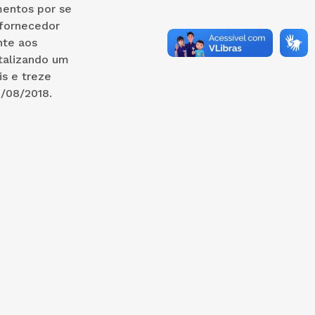
mentos por se
 fornecedor
te aos
talizando um
is e treze
5/08/2018.