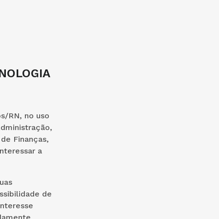
ONOLOGIA
os/RN, no uso
Administração,
 de Finanças,
nteressar a
uas
ssibilidade de
interesse
idamente