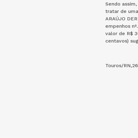
Sendo assim,
tratar de um
ARAÚJO DERI
empenhos nº.
valor de R$ 3
centavos) suge
Touros/RN,26