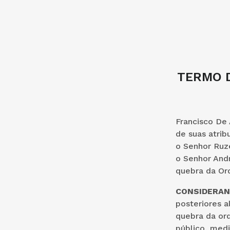
TERMO D
Francisco De 
de suas atrib
o Senhor Ruz
o Senhor Andr
quebra da Or
CONSIDERA
posteriores a
quebra da or
público, medi