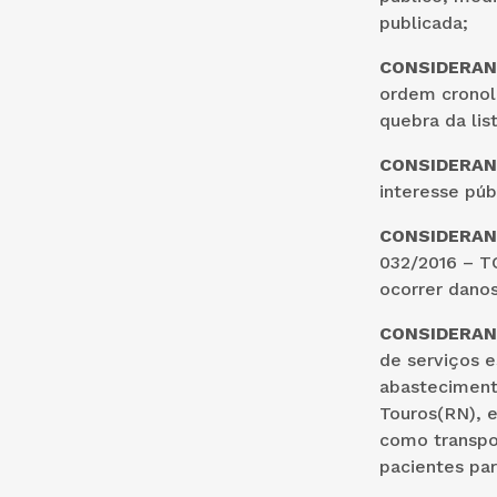
publicada;
CONSIDERA
ordem cronoló
quebra da list
CONSIDERA
interesse púb
CONSIDERA
032/2016 – T
ocorrer danos
CONSIDERA
de serviços 
abastecimento
Touros(RN), 
como transpo
pacientes pa