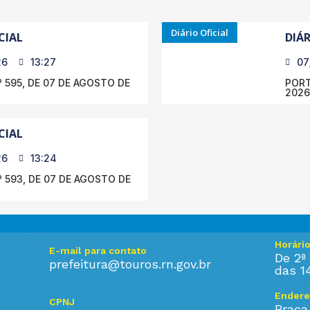
Diário Oficial
CIAL
DIÁR
26
13:27
07
 595, DE 07 DE AGOSTO DE
PORT
2026
CIAL
26
13:24
 593, DE 07 DE AGOSTO DE
Horári
E-mail para contato
De 2ª 
prefeitura@touros.rn.gov.br
das 1
Endere
CPNJ
Praça