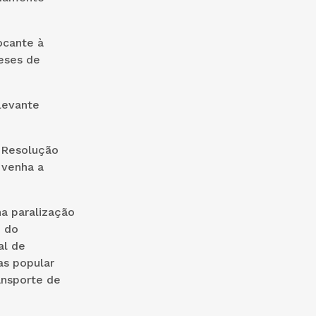
ocante à
eses de
levante
a Resolução
 venha a
a paralização
o do
al de
as popular
ansporte de