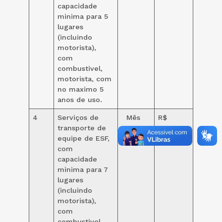
capacidade
minima para 5
lugares
(incluindo
motorista),
com
combustivel,
motorista, com
no maximo 5
anos de uso.
4
Serviços de
Mês
R$
transporte de
6.000,00
equipe de ESF,
com
capacidade
minima para 7
lugares
(incluindo
motorista),
com
combustivel,