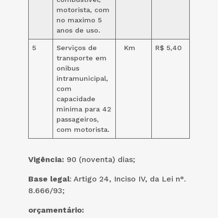
motorista, com
no maximo 5
anos de uso.
5
Serviços de
Km
R$ 5,40
transporte em
onibus
intramunicipal,
com
capacidade
minima para 42
passageiros,
com motorista.
Vigência:
90 (noventa) dias;
Base legal
: Artigo 24, Inciso IV, da Lei n°.
8.666/93;
orçamentário: