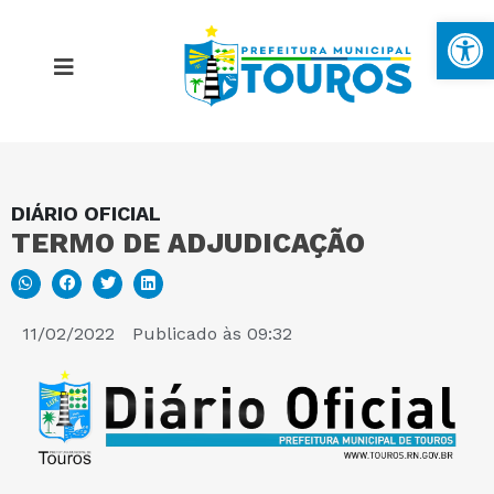
Ba
DIÁRIO OFICIAL
MAPA DO SITE
TERMO DE ADJUDICAÇÃO
PORTAL DA TRANSPARÊNCIA
11/02/2022
Publicado às
09:32
E-SIC
PERGUNTAS FREQUENTES