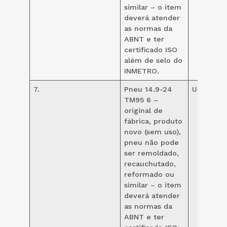
similar – o item
deverá atender
as normas da
ABNT e ter
certificado ISO
além de selo do
INMETRO.
7.
Pneu 14.9-24
UND
10
TM95 6 –
original de
fábrica, produto
novo (sem uso),
pneu não pode
ser remoldado,
recauchutado,
reformado ou
similar – o item
deverá atender
as normas da
ABNT e ter