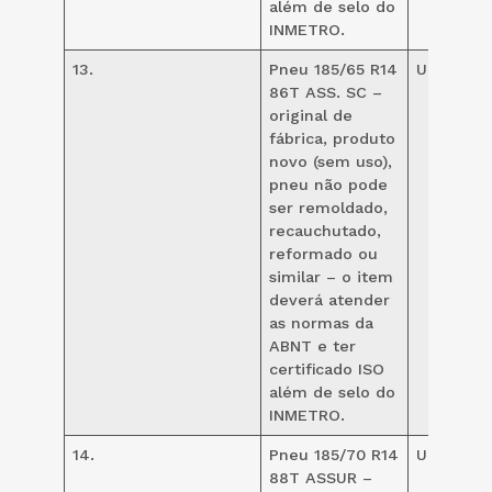
além de selo do
INMETRO.
13.
Pneu 185/65 R14
UND
12
86T ASS. SC –
original de
fábrica, produto
novo (sem uso),
pneu não pode
ser remoldado,
recauchutado,
reformado ou
similar – o item
deverá atender
as normas da
ABNT e ter
certificado ISO
além de selo do
INMETRO.
14.
Pneu 185/70 R14
UND
40
88T ASSUR –