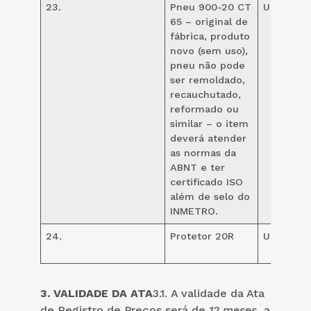
23.
Pneu 900-20 CT
UND
24
65 – original de
fábrica, produto
novo (sem uso),
pneu não pode
ser remoldado,
recauchutado,
reformado ou
similar – o item
deverá atender
as normas da
ABNT e ter
certificado ISO
além de selo do
INMETRO.
24.
Protetor 20R
UND
24
3.
VALIDADE DA ATA
3.1. A validade da Ata
de Registro de Preços será de
12 meses
, a