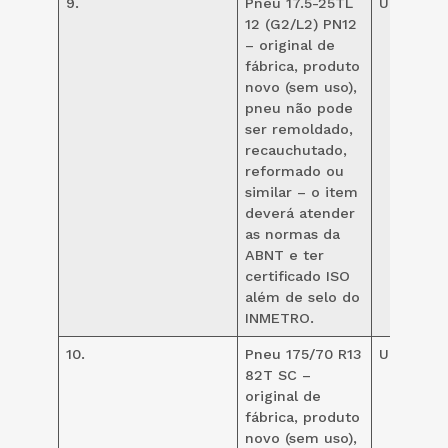
9.
Pneu 17.5-25TL
UND
10
12 (G2/L2) PN12
– original de
fábrica, produto
novo (sem uso),
pneu não pode
ser remoldado,
recauchutado,
reformado ou
similar – o item
deverá atender
as normas da
ABNT e ter
certificado ISO
além de selo do
INMETRO.
10.
Pneu 175/70 R13
UND
40
82T SC –
original de
fábrica, produto
novo (sem uso),