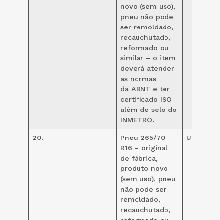
novo (sem uso),
pneu não pode
ser remoldado,
recauchutado,
reformado ou
similar – o item
deverá atender
as normas
da ABNT e ter
certificado ISO
além de selo do
INMETRO.
20.
Pneu 265/70
UND
20
R16 – original
de fábrica,
produto novo
(sem uso), pneu
não pode ser
remoldado,
recauchutado,
reformado ou