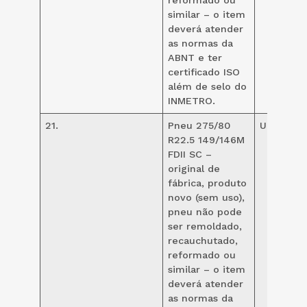
similar – o item
deverá atender
as normas da
ABNT e ter
certificado ISO
além de selo do
INMETRO.
21.
Pneu 275/80
UND
80
R22.5 149/146M
FDII SC –
original de
fábrica, produto
novo (sem uso),
pneu não pode
ser remoldado,
recauchutado,
reformado ou
similar – o item
deverá atender
as normas da