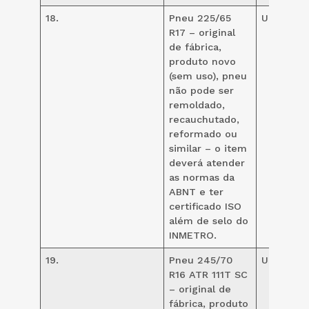
18.
Pneu 225/65
UND
20
R17 – original
de fábrica,
produto novo
(sem uso), pneu
não pode ser
remoldado,
recauchutado,
reformado ou
similar – o item
deverá atender
as normas da
ABNT e ter
certificado ISO
além de selo do
INMETRO.
19.
Pneu 245/70
UND
10
R16 ATR 111T SC
– original de
fábrica, produto