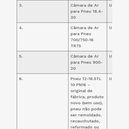
3.
Câmara de Ar
UND
8
para Pneu 18.4-
30
4.
Câmara de Ar
UND
12
para Pneu
700/750-16
TR75
5.
Câmara de Ar
UND
24
para Pneu 900-
20
6.
Pneu 12-16.5TL
UND
10
10 PN16 –
original de
fábrica, produto
novo (sem uso),
pneu não pode
ser remoldado,
recauchutado,
reformado ou