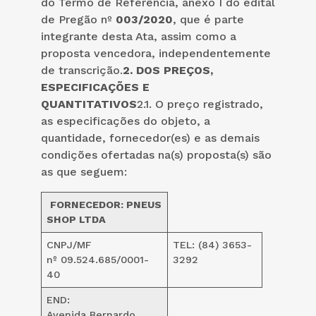
do Termo de Referência, anexo I do edital
de Pregão nº
003/2020
, que é parte
integrante desta Ata, assim como a
proposta vencedora, independentemente
de transcrição.
2. DOS PREÇOS,
ESPECIFICAÇÕES E
QUANTITATIVOS
2.1. O preço registrado,
as especificações do objeto, a
quantidade, fornecedor(es) e as demais
condições ofertadas na(s) proposta(s) são
as que seguem:
FORNECEDOR:
PNEUS
SHOP LTDA
CNPJ/MF
TEL: (84) 3653-
nº 09.524.685/0001-
3292
40
END:
Avenida Bernardo