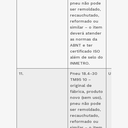
pneu não pode
ser remoldado,
recauchutado,
reformado ou
similar – o item
deverá atender
as normas da
ABNT e ter
certificado ISO
além de selo do
INMETRO.
11.
Pneu 18.4-30
UND
10
TM95 10 –
original de
fábrica, produto
novo (sem uso),
pneu não pode
ser remoldado,
recauchutado,
reformado ou
similar – o item