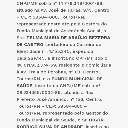
CNPJ/MF sob o nº 14.779.349/0001-88,
situado na Av. José de Farias, S/N, Centro
– CEP: 59584-000, Touros/RN,
representado neste ato pela Gestora do
Fundo Municipal de Assistência Social, a
Sra.
TELMA MARIA DE ARAÚJO BEZERRA
DE CASTRO
, portadora da Carteira de
Identidade nº. 1.755.345, expedida
pela SSP/RN, e inscrita no CPF/MF sob o
nº. 011.932.374-59, residente e domiciliada
à Av. Praia de Perobas, n° 03, Centro,
Touros/RN, e o
FUNDO MUNICIPAL DE
SAÚDE
, inscrito no CNPJ/MF sob o nº
08.234.155/0002-85, situado à Rua
Prefeito José Américo, n° 156, Centro,
Touros/RN – CEP: 59584-000 –
Touros/RN, representado pelo Gestor do
Fundo Municipal de Saúde, o Sr.
HIGOR
RODRIGO SILVA DE ANDRADE
, inscrito no