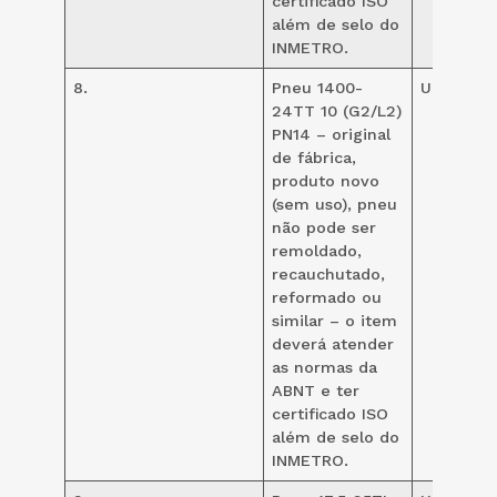
certificado ISO
além de selo do
INMETRO.
8.
Pneu 1400-
UND
10
24TT 10 (G2/L2)
PN14 – original
de fábrica,
produto novo
(sem uso), pneu
não pode ser
remoldado,
recauchutado,
reformado ou
similar – o item
deverá atender
as normas da
ABNT e ter
certificado ISO
além de selo do
INMETRO.