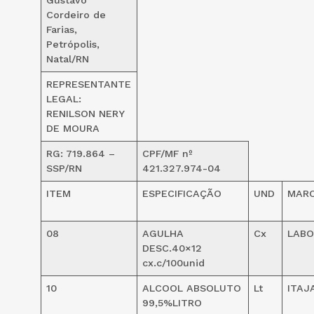
Cordeiro de
Farias,
Petrópolis,
Natal/RN
REPRESENTANTE
LEGAL:
RENILSON NERY
DE MOURA
RG: 719.864 –
CPF/MF nº
SSP/RN
421.327.974-04
ITEM
ESPECIFICAÇÃO
UND
MAR
08
AGULHA
Cx
LABO
DESC.40×12
cx.c/100unid
10
ALCOOL ABSOLUTO
Lt
ITAJ
99,5%LITRO