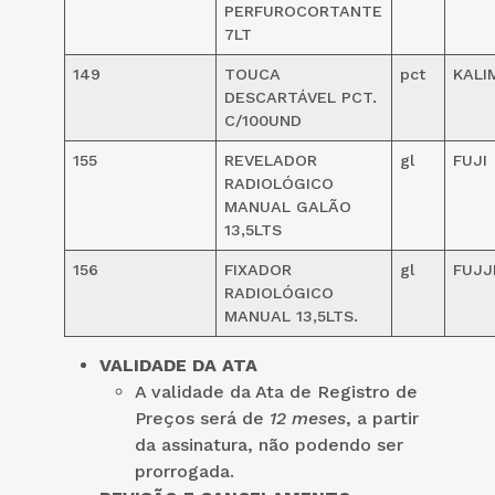
PERFUROCORTANTE
7LT
149
TOUCA
pct
KALI
DESCARTÁVEL PCT.
C/100UND
155
REVELADOR
gl
FUJI
RADIOLÓGICO
MANUAL GALÃO
13,5LTS
156
FIXADOR
gl
FUJJ
RADIOLÓGICO
MANUAL 13,5LTS.
VALIDADE DA ATA
A validade da Ata de Registro de
Preços será de
12 meses
, a partir
da assinatura, não podendo ser
prorrogada.