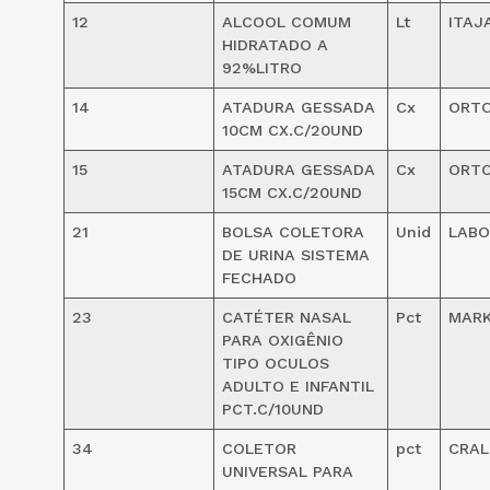
12
ALCOOL COMUM
Lt
ITAJ
HIDRATADO A
92%LITRO
14
ATADURA GESSADA
Cx
ORTO
10CM CX.C/20UND
15
ATADURA GESSADA
Cx
ORTO
15CM CX.C/20UND
21
BOLSA COLETORA
Unid
LABO
DE URINA SISTEMA
FECHADO
23
CATÉTER NASAL
Pct
MAR
PARA OXIGÊNIO
TIPO OCULOS
ADULTO E INFANTIL
PCT.C/10UND
34
COLETOR
pct
CRAL
UNIVERSAL PARA