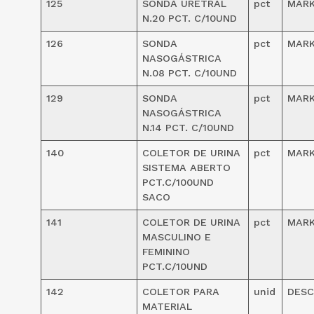
125
SONDA URETRAL
pct
MAR
N.20 PCT. C/10UND
126
SONDA
pct
MAR
NASOGÁSTRICA
N.08 PCT. C/10UND
129
SONDA
pct
MAR
NASOGÁSTRICA
N.14 PCT. C/10UND
140
COLETOR DE URINA
pct
MAR
SISTEMA ABERTO
PCT.C/100UND
SACO
141
COLETOR DE URINA
pct
MAR
MASCULINO E
FEMININO
PCT.C/10UND
142
COLETOR PARA
unid
DES
MATERIAL