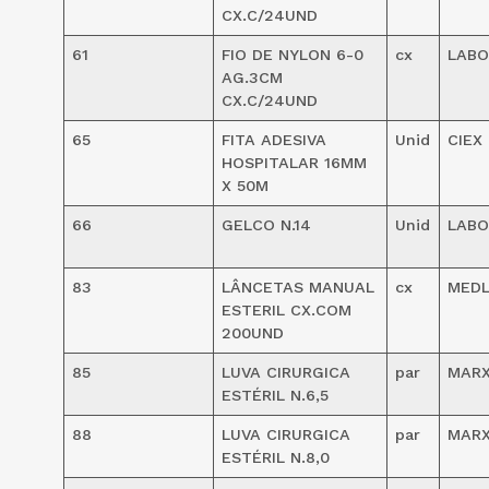
CX.C/24UND
61
FIO DE NYLON 6-0
cx
LABO
AG.3CM
CX.C/24UND
65
FITA ADESIVA
Unid
CIEX
HOSPITALAR 16MM
X 50M
66
GELCO N.14
Unid
LABO
83
LÂNCETAS MANUAL
cx
MED
ESTERIL CX.COM
200UND
85
LUVA CIRURGICA
par
MARX
ESTÉRIL N.6,5
88
LUVA CIRURGICA
par
MARX
ESTÉRIL N.8,0