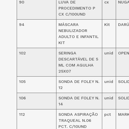
90
LUVA DE
cx
NUG
PROCEDIMENTO P
CX C/100UND
94
MÁSCARA
Kit
DAR
NEBULIZADOR
ADULTO E INFANTIL
KIT
102
SERINGA
unid
OPEN
DESCARTÁVEL DE 5
ML COM AGULHA
25X07
105
SONDA DE FOLEY N.
unid
SOLI
12
106
SONDA DE FOLEY N.
unid
SOLI
14
112
SONDA ASPIRAÇÃO
pct
MAR
TRAQUEAL N.06
PCT. C/10UND