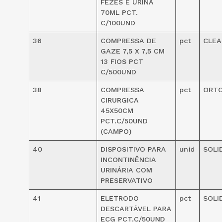
FEZES E URINA
70ML PCT.
C/100UND
36
COMPRESSA DE
pct
CLE
GAZE 7,5 X 7,5 CM
13 FIOS PCT
C/500UND
38
COMPRESSA
pct
ORT
CIRURGICA
45X50CM
PCT.C/50UND
(CAMPO)
40
DISPOSITIVO PARA
unid
SOLI
INCONTINÊNCIA
URINÁRIA COM
PRESERVATIVO
41
ELETRODO
pct
SOLI
DESCARTÁVEL PARA
ECG PCT.C/50UND