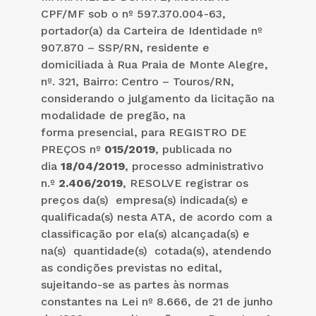
CPF/MF sob o nº 597.370.004-63,
portador(a) da Carteira de Identidade nº
907.870 – SSP/RN, residente e
domiciliada à Rua Praia de Monte Alegre,
nº. 321, Bairro: Centro – Touros/RN,
considerando o julgamento da licitação na
modalidade de pregão, na
forma presencial, para REGISTRO DE
PREÇOS nº
01
5
/2019
, publicada no
dia
1
8
/04/2019
, processo administrativo
n.º
2.406
/2019
, RESOLVE registrar os
preços da(s) empresa(s) indicada(s) e
qualificada(s) nesta ATA, de acordo com a
classificação por ela(s) alcançada(s) e
na(s) quantidade(s) cotada(s), atendendo
as condições previstas no edital,
sujeitando-se as partes às normas
constantes na Lei nº 8.666, de 21 de junho