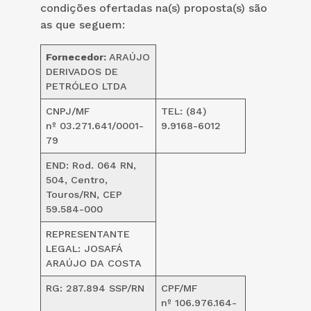
condições ofertadas na(s) proposta(s) são
as que seguem:
Fornecedor:
ARAÚJO
DERIVADOS DE
PETRÓLEO LTDA
CNPJ/MF
TEL: (84)
nº 03.271.641/0001-
9.9168-6012
79
END: Rod. 064 RN,
504, Centro,
Touros/RN, CEP
59.584-000
REPRESENTANTE
LEGAL: JOSAFÁ
ARAÚJO DA COSTA
RG: 287.894 SSP/RN
CPF/MF
nº 106.976.164-