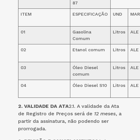
87
ITEM
ESPECIFICAÇÃO
UND
MAR
01
Gasolina
Litros
ALE
Comum
02
Etanol comum
Litros
ALE
03
Óleo Diesel
Litros
ALE
comum
04
Óleo Diesel S10
Litros
ALE
2. VALIDADE DA ATA
2.1. A validade da Ata
de Registro de Preços será de
12 meses
, a
partir da assinatura, não podendo ser
prorrogada.