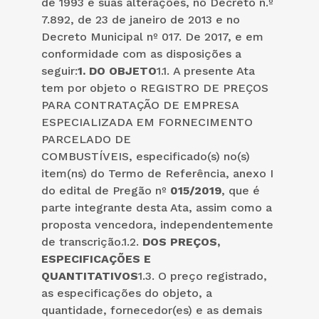
de 1993 e suas alterações, no Decreto n.º
7.892, de 23 de janeiro de 2013 e no
Decreto Municipal nº 017. De 2017, e em
conformidade com as disposições a
seguir:
1.
DO OBJETO
1.1. A presente Ata
tem por objeto o REGISTRO DE PREÇOS
PARA CONTRATAÇÃO DE EMPRESA
ESPECIALIZADA EM FORNECIMENTO
PARCELADO DE
COMBUSTÍVEIS, especificado(s) no(s)
item(ns) do Termo de Referência, anexo I
do edital de Pregão nº
01
5
/2019
, que é
parte integrante desta Ata, assim como a
proposta vencedora, independentemente
de transcrição.1.2.
DOS PREÇOS,
ESPECIFICAÇÕES E
QUANTITATIVOS
1.3. O preço registrado,
as especificações do objeto, a
quantidade, fornecedor(es) e as demais