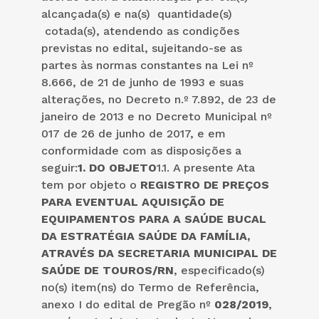
alcançada(s) e na(s) quantidade(s)
cotada(s), atendendo as condições
previstas no edital, sujeitando-se as
partes às normas constantes na Lei nº
8.666, de 21 de junho de 1993 e suas
alterações, no Decreto n.º 7.892, de 23 de
janeiro de 2013 e no Decreto Municipal nº
017 de 26 de junho de 2017, e em
conformidade com as disposições a
seguir:
1.
DO OBJETO
1.1. A presente Ata
tem por objeto o
REGISTRO DE PREÇOS
PARA EVENTUAL AQUISIÇÃO DE
EQUIPAMENTOS PARA A SAÚDE BUCAL
DA ESTRATÉGIA SAÚDE DA FAMÍLIA,
ATRAVÉS DA SECRETARIA MUNICIPAL DE
SAÚDE DE TOUROS/RN
, especificado(s)
no(s) item(ns) do Termo de Referência,
anexo I do edital de Pregão nº
0
28
/2019
,