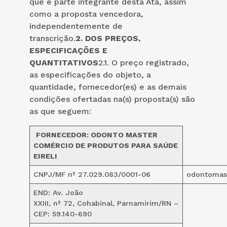
que é parte integrante desta Ata, assim
como a proposta vencedora,
independentemente de
transcrição.
2.
DOS PREÇOS,
ESPECIFICAÇÕES E
QUANTITATIVOS
2.1. O preço registrado,
as especificações do objeto, a
quantidade, fornecedor(es) e as demais
condições ofertadas na(s) proposta(s) são
as que seguem:
FORNECEDOR:
ODONTO MASTER
COMÉRCIO DE PRODUTOS PARA SAÚDE
EIRELI
CNPJ/MF nº 27.029.083/0001-06
odontomas
END: Av. João
XXIII, nº 72, Cohabinal, Parnamirim/RN –
CEP: 59.140-690