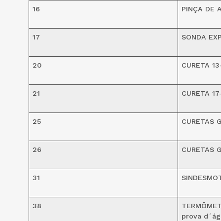
16
PINÇA DE 
17
SONDA EX
20
CURETA 13
21
CURETA 17
25
CURETAS G
26
CURETAS G
31
SINDESMO
38
TERMÔMETR
prova d´ág