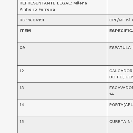
REPRESENTANTE LEGAL: Milena
Pinheiro Ferreira
RG: 1804151
CPF/MF nº 
ITEM
ESPECIFI
09
ESPATULA 
12
CALCADOR
DO PEQUEN
13
ESCAVADOR
14
14
PORTA(APL
15
CURETA Nº