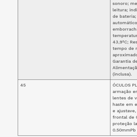
sonoro; me
leitura; in
de bateria
automático;
emborracha
temperatur
43,9ºC; Res
tempo de 
aproximado
Garantia d
Alimentaçã
(inclusa).
45
ÓCULOS PL
armação e
lentes de 
haste em el
e ajustave
frontal de
proteção la
0.50mmPb