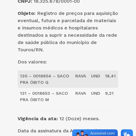
CNPJ:
18.325.678/0001-00
Objeto:
Registro de preços para aquisição
eventual, futura e parcelada de materiais
e insumos médicos e hospitalares
destinados a suprir a necessidade da rede
de saúde pública do município de
Touros/RN.
Dos valores:
130 – 0018654 – SACO
RAVA
UND
18,41
PRA ÓBITO G
131 – 0018653 – SACO
RAVA
UND
9,21
PRA ÓBITO M
Vigência da ata:
12 (Doze) meses.
Data da assinatura da Ata: 20/08/2021.