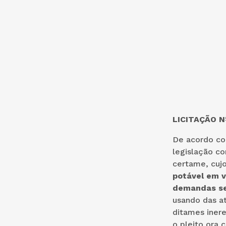
LICITAÇÃO N
De acordo co
legislação c
certame, cuj
potável em v
demandas sec
usando das a
ditames inere
o pleito ora