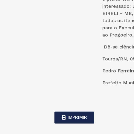
interessado:
EIRELI – ME, 
todos os ite
para o Execut
ao Pregoeiro,
Dê-se ciênci
Touros/RN, 05
Pedro Ferreir
Prefeito Muni
IMPRIMIR