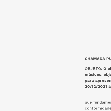
CHAMADA PUB
OBJETO:
O o
músicos, obj
para apresen
20/12/2021 à
De acordo
que fundament
conformidade