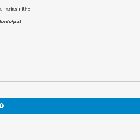
 Farias Filho
nicipal
O