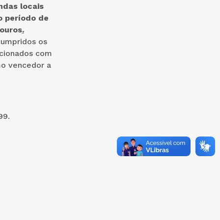
ndas locais
o período de
Touros
.
cumpridos os
acionados com
o vencedor a
.
99.