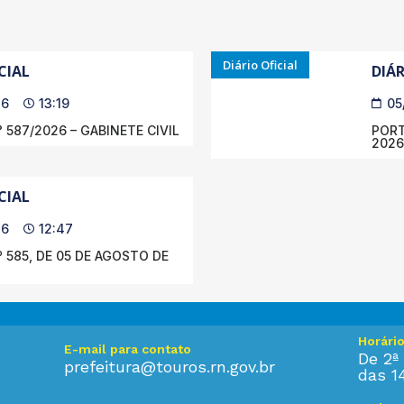
Diário Oficial
CIAL
DIÁR
26
13:19
05
 587/2026 – GABINETE CIVIL
PORT
2026
CIAL
26
12:47
 585, DE 05 DE AGOSTO DE
Horári
E-mail para contato
De 2ª 
prefeitura@touros.rn.gov.br
das 1