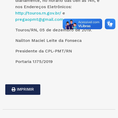
diariamente, no horário das 08h às 14h, e
nos Endereços Eletrônicos:
http://touros.rn.gov.br/
e
pregaopmt@gmail.com
.
Touros/RN, 05 de dezembro de 2019.
Nailton Maciel Leite da Fonseca
Presidente da CPL-PMT/RN
Portaria 1.175/2019
IMPRIMIR