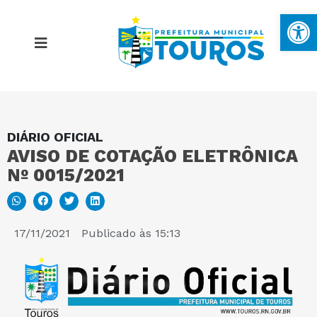
Ba
DIÁRIO OFICIAL
MAPA DO SITE
AVISO DE COTAÇÃO ELETRÔNICA
Nº 0015/2021
PORTAL DA TRANSPARÊNCIA
E-SIC
17/11/2021
Publicado às
15:13
PERGUNTAS FREQUENTES