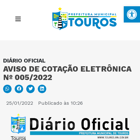
Ba
DIÁRIO OFICIAL
MAPA DO SITE
AVISO DE COTAÇÃO ELETRÔNICA
Nº 005/2022
PORTAL DA TRANSPARÊNCIA
E-SIC
25/01/2022
Publicado às
10:26
PERGUNTAS FREQUENTES