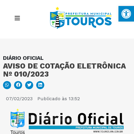
Ba
DIÁRIO OFICIAL
MAPA DO SITE
AVISO DE COTAÇÃO ELETRÔNICA
Nº 010/2023
PORTAL DA TRANSPARÊNCIA
E-SIC
07/02/2023
Publicado às
13:52
PERGUNTAS FREQUENTES