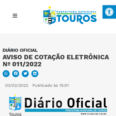
Ba
DIÁRIO OFICIAL
MAPA DO SITE
AVISO DE COTAÇÃO ELETRÔNICA
Nº 011/2022
PORTAL DA TRANSPARÊNCIA
E-SIC
03/02/2022
Publicado às
15:01
PERGUNTAS FREQUENTES