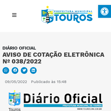
Ba
DIÁRIO OFICIAL
MAPA DO SITE
AVISO DE COTAÇÃO ELETRÔNICA
Nº 038/2022
PORTAL DA TRANSPARÊNCIA
E-SIC
09/05/2022
Publicado às
15:48
PERGUNTAS FREQUENTES