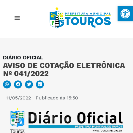
Ba
DIÁRIO OFICIAL
MAPA DO SITE
AVISO DE COTAÇÃO ELETRÔNICA
Nº 041/2022
PORTAL DA TRANSPARÊNCIA
E-SIC
11/05/2022
Publicado às
15:50
PERGUNTAS FREQUENTES