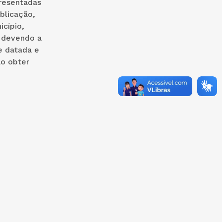
resentadas
blicação,
cípio,
 devendo a
e datada e
ão obter