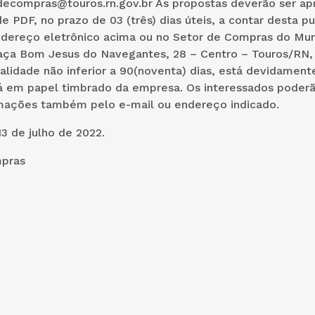
rdecompras@touros.rn.gov.br As propostas deverão ser ap
 PDF, no prazo de 03 (três) dias úteis, a contar desta pu
ndereço eletrônico acima ou no Setor de Compras do Muni
raça Bom Jesus do Navegantes, 28 – Centro – Touros/RN,
alidade não inferior a 90(noventa) dias, está devidament
tá em papel timbrado da empresa. Os interessados poder
mações também pelo e-mail ou endereço indicado.
3 de julho de 2022.
pras