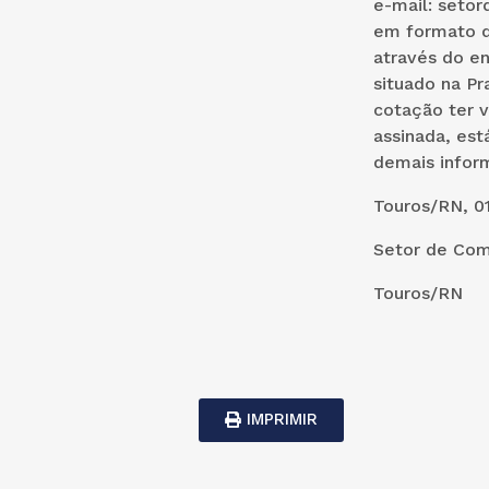
e-mail: seto
em formato de
através do e
situado na P
cotação ter v
assinada, es
demais infor
Touros/RN, 01
Setor de Com
Touros/RN
IMPRIMIR