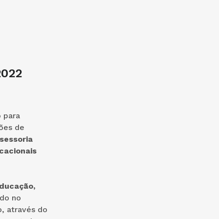
2022
 para
ões de
sessoria
cacionais
Educação,
do no
, através do