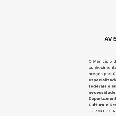
AVI
O Município d
conhecimento
preços para
C
especializa
federais e s
necessidades
Departamento
Cultura e De
TERMO DE REF