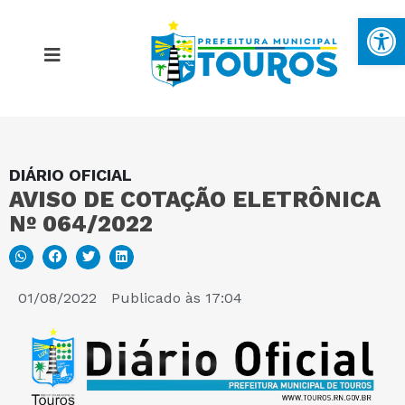
Ba
DIÁRIO OFICIAL
MAPA DO SITE
AVISO DE COTAÇÃO ELETRÔNICA
Nº 064/2022
PORTAL DA TRANSPARÊNCIA
E-SIC
01/08/2022
Publicado às
17:04
PERGUNTAS FREQUENTES