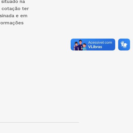
 situado na
 cotação ter
ssinada e em
nformações