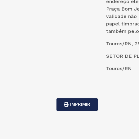
endereço elet
Praça Bom Je
validade não 
papel timbra
também pelo 
Touros/RN, 2
SETOR DE P
Touros/RN
IMPRIMIR