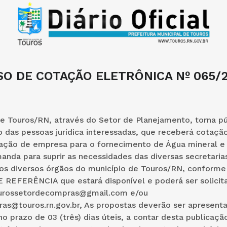
SO DE COTAÇÃO ELETRÔNICA Nº 065/
e Touros/RN, através do Setor de Planejamento, torna pú
 das pessoas jurídica interessadas, que receberá cotaçã
tação de empresa para o fornecimento de Água mineral e
nda para suprir as necessidades das diversas secretarias
dos diversos órgãos do município de Touros/RN, conforme
REFERÊNCIA que estará disponível e poderá ser solicita
ourossetordecompras@gmail.com e/ou
as@touros.rn.gov.br, As propostas deverão ser apresent
no prazo de 03 (três) dias úteis, a contar desta publicaçã