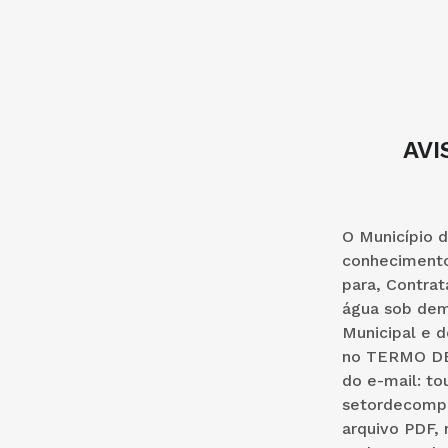
AVI
O Município d
conhecimento
para, Contra
água sob dema
Municipal e 
no TERMO DE 
do e-mail: t
setordecompr
arquivo PDF, 