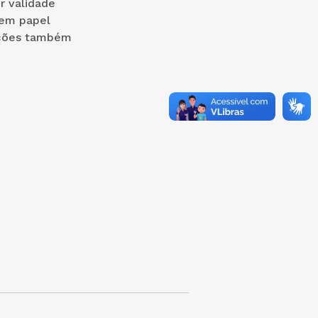
r validade
 em papel
ações também