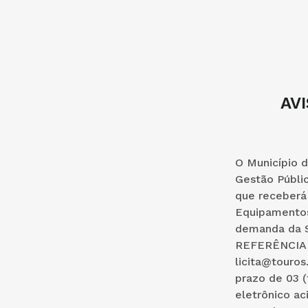
AV
O Município d
Gestão Públic
que receberá
Equipamentos
demanda da S
REFERÊNCIA qu
licita@touros
prazo de 03 (
eletrônico a