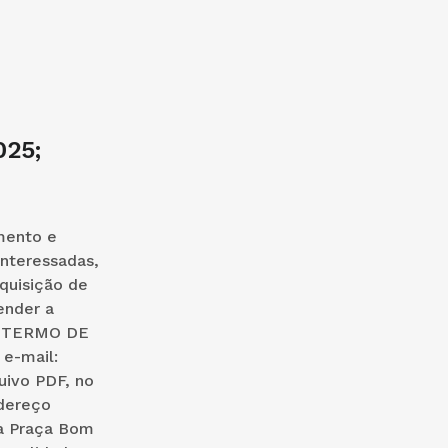
25;
mento e
interessadas,
quisição de
ender a
no TERMO DE
 e-mail:
uivo PDF, no
ndereço
na Praça Bom