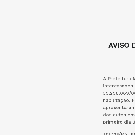
AVISO 
A Prefeitura 
interessados 
35.258.069/00
habilitação. 
apresentarem 
dos autos em 
primeiro dia 
Touros/RN, em