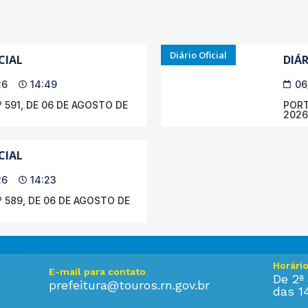
Diário Oficial
CIAL
DIÁR
26
14:49
06
 591, DE 06 DE AGOSTO DE
PORT
2026
CIAL
26
14:23
 589, DE 06 DE AGOSTO DE
Horári
E-mail para contato
De 2ª 
prefeitura@touros.rn.gov.br
das 1