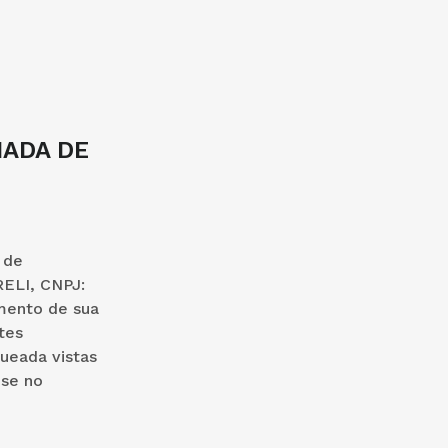
MADA DE
 de
RELI, CNPJ:
imento de sua
tes
queada vistas
-se no