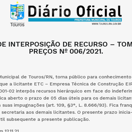
DE INTERPOSIÇÃO DE RECURSO – TO
PREÇOS Nº 006/2021.
Municipal de Touros/RN, torna público para conhecimento
que a licitante ETC – Empresa Técnica de Construção EI
01-02 interpôs recursos hierárquico em face do indefer
Fica aberto o prazo de 05 dias úteis para os demais licitan
suas impugnações (art. 109, §3°­, L. 8.666/93). Fica fran
secretaria aos demais licitantes. O presente prazo inicia
útil subsequente a presente publicação.
 12.11.21