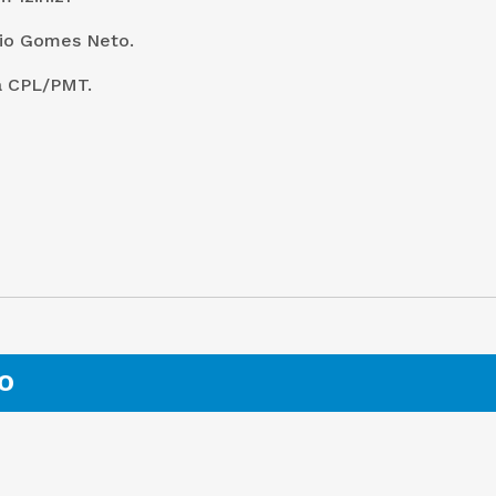
io Gomes Neto.
a CPL/PMT.
O