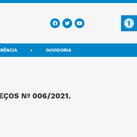
Ba
RÊNCIA
OUVIDORIA
ÇOS Nº 006/2021.