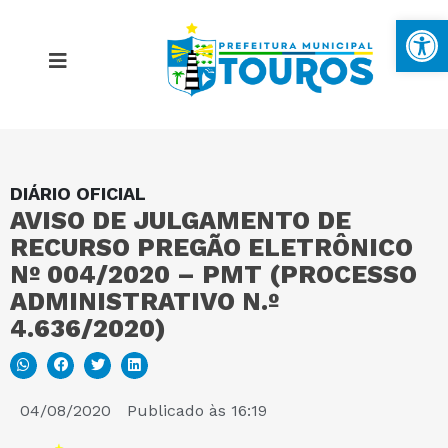
Ba
DIÁRIO OFICIAL
MAPA DO SITE
AVISO DE JULGAMENTO DE
RECURSO PREGÃO ELETRÔNICO
PORTAL DA TRANSPARÊNCIA
Nº 004/2020 – PMT (PROCESSO
ADMINISTRATIVO N.º
4.636/2020)
E-SIC
PERGUNTAS FREQUENTES
04/08/2020
Publicado às
16:19