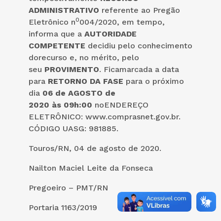
ADMINISTRATIVO
referente ao Pregão
0
Eletrônico n
004/2020, em tempo,
informa que a
AUTORIDADE
COMPETENTE
decidiu pelo conhecimento
dorecurso e, no mérito, pelo
seu
PROVIMENTO
. Ficamarcada a data
para
RETORNO DA FASE
para o próximo
dia
06
de
AGOSTO
de
20
20
às
09
h:00
noENDEREÇO
ELETRÔNICO: www.comprasnet.gov.br.
CÓDIGO UASG: 981885.
Touros/RN, 04 de agosto de 2020.
Nailton Maciel Leite da Fonseca
Pregoeiro – PMT/RN
Portaria 1163/2019