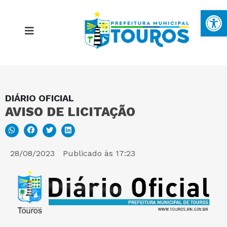
Ba
DIÁRIO OFICIAL
MAPA DO SITE
AVISO DE LICITAÇÃO
PORTAL DA TRANSPARÊNCIA
28/08/2023
Publicado às
17:23
E-SIC
PERGUNTAS FREQUENTES