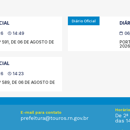
Diário Oficial
CIAL
DIÁR
26
14:49
06
 591, DE 06 DE AGOSTO DE
PORT
2026
CIAL
26
14:23
 589, DE 06 DE AGOSTO DE
Horári
E-mail para contato
De 2ª 
prefeitura@touros.rn.gov.br
das 1