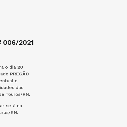
 006/2021
a o dia
20
dade
PREGÃO
entual e
sidades das
 de Touros/RN
.
zar-se-á na
uros/RN.