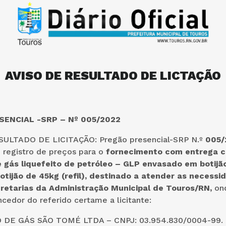
AVISO DE RESULTADO DE LICTAÇÃO
ENCIAL -SRP – Nº 005/2022
ULTADO DE LICITAÇÃO: Pregão presencial-SRP N.º
005/
 registro de preços
para
o
fornecimento com entrega c
 gás liquefeito de petróleo – GLP envasado em botijã
botijão de 45kg (refil), destinado a atender as necess
retarias da Administração Municipal de Touros/RN
,
ond
cedor do referido certame a licitante:
O DE GÁS SÃO TOMÉ LTDA – CNPJ: 03.954.830/0004-99.