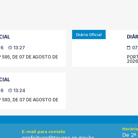
Diário Oficial
CIAL
DIÁR
26
13:27
07
 595, DE 07 DE AGOSTO DE
PORT
2026
CIAL
26
13:24
 593, DE 07 DE AGOSTO DE
Horári
E-mail para contato
De 2ª 
prefeitura@touros.rn.gov.br