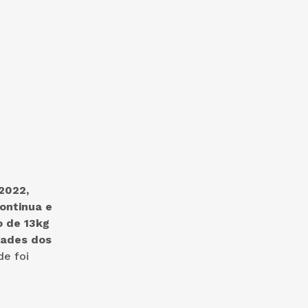
2022,
ontinua e
o de 13kg
idades dos
e foi