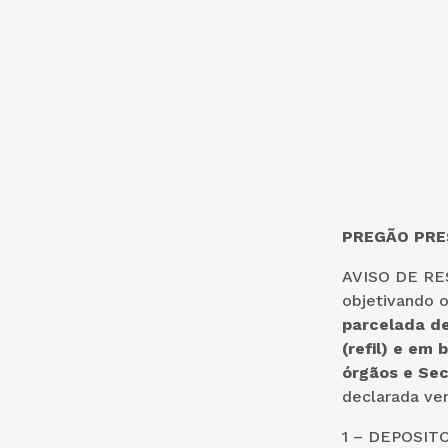
PREGÃO PRES
AVISO DE RES
objetivando o
parcelada de
(refil) e em 
órgãos e Sec
declarada ven
1 – DEPOSIT