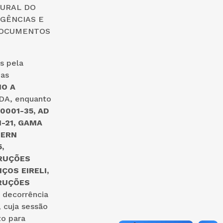
 URAL DO
GÊNCIAS E
 DOCUMENTOS
s pela
uas
O A
ADA, enquanto
0001-35, AD
-21, GAMA
SERN
,
TRUÇÕES
IÇOS EIRELI,
RUÇÕES
decorrência
 cuja sessão
zo para