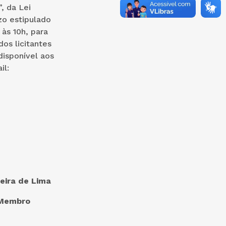
, da Lei
zo estipulado
 às 10h, para
os licitantes
disponível aos
il:
 de Lima
ro