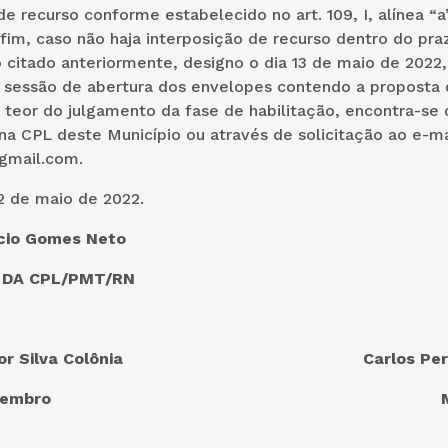
de recurso conforme estabelecido no art. 109, I, alínea “a”
fim, caso não haja interposição de recurso dentro do pra
o citado anteriormente, designo o dia 13 de maio de 2022,
 sessão de abertura dos envelopes contendo a proposta d
O teor do julgamento da fase de habilitação, encontra-se 
na CPL deste Município ou através de solicitação ao e-ma
gmail.com.
2 de maio de 2022.
cio Gomes Neto
 DA CPL/PMT/RN
ictor Silva Colônia Carlos Pereira
mbro Memb