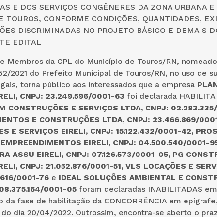
AS E DOS SERVIÇOS CONGÊNERES DA ZONA URBANA E
DE TOUROS, CONFORME CONDIÇÕES, QUANTIDADES, EXI
ÇÕES DISCRIMINADAS NO PROJETO BÁSICO E DEMAIS
TE EDITAL
 e Membros da CPL do Município de Touros/RN, nomeado
452/2021 do Prefeito Municipal de Touros/RN, no uso de s
egais, torna público aos interessados que a empresa
PLAN
RELI, CNPJ: 23.249.596/0001-63
foi declarada HABILIT
M CONSTRUÇÕES E SERVIÇOS LTDA, CNPJ: 02.283.335/
NTOS E CONSTRUÇÕES LTDA, CNPJ: 23.466.869/0001
 E SERVIÇOS EIRELI, CNPJ: 15.122.432/0001-42, PRO
EMPREENDIMENTOS EIRELI, CNPJ: 04.500.540/0001-95
 ASSU EIRELI, CNPJ: 07.126.573/0001-05, PG CONS
ELI, CNPJ: 21.052.876/0001-51, VLS LOCAÇÕES E SERV
.616/0001-76
e
IDEAL SOLUÇÕES AMBIENTAL E CONST
08.375.164/0001-05
foram declaradas INABILITADAS em 
o da fase de habilitação da CONCORRÊNCIA em epígrafe,
 do dia 20/04/2022. Outrossim, encontra-se aberto o pra