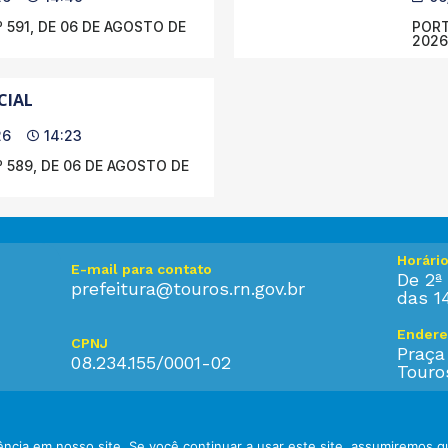
 591, DE 06 DE AGOSTO DE
PORT
2026
CIAL
26
14:23
 589, DE 06 DE AGOSTO DE
Horári
E-mail para contato
De 2ª 
prefeitura@touros.rn.gov.br
das 1
Endere
CPNJ
Praça
08.234.155/0001-02
Touro
ncia em nosso site. Se você continuar a usar este site, assumiremos q
eitos reservados.