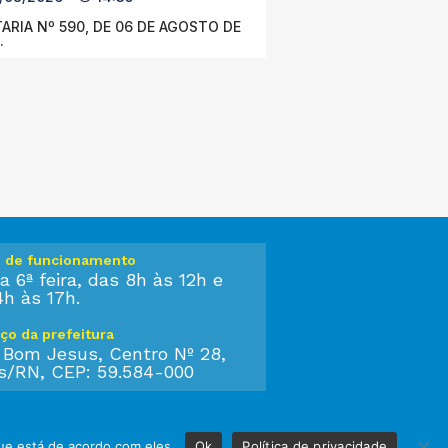
ARIA Nº 590, DE 06 DE AGOSTO DE
.
o de funcionamento
a 6ª feira, das 8h às 12h e
4h às 17h.
ço da prefeitura
 Bom Jesus, Centro Nº 28,
s/RN, CEP: 59.584-000
ue está de acordo com eles.
Ok
Política de privacidade