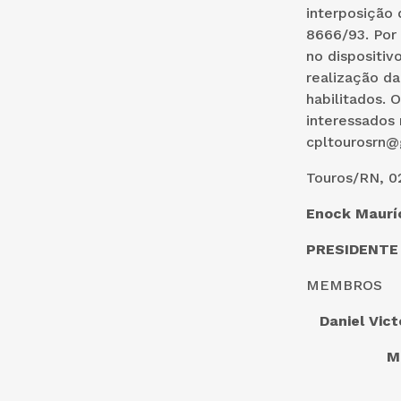
interposição 
8666/93. Por 
no dispositiv
realização da
habilitados. 
interessados 
cpltourosrn@
Touros/RN, 0
Enock Maurí
PRESIDENTE
MEMBROS
Daniel V
Me