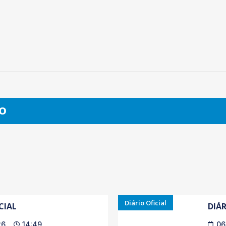
O
Diário Oficial
CIAL
DIÁR
26
14:49
06