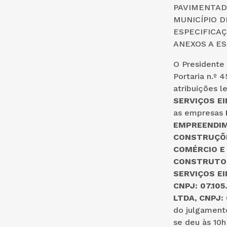
PAVIMENTAD
MUNICÍPIO 
ESPECIFICA
ANEXOS A ES
O Presidente
Portaria n.º 
atribuições l
SERVIÇOS EI
as empresas
EMPREENDIME
CONSTRUÇÕES
COMÉRCIO E 
CONSTRUTORA
SERVIÇOS EIR
CNPJ: 07.105
LTDA, CNPJ: 
do julgament
se deu às 10h