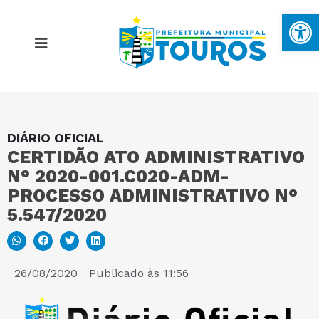
Ba
DIÁRIO OFICIAL
MAPA DO SITE
CERTIDÃO ATO ADMINISTRATIVO
N° 2020-001.C020-ADM-
PORTAL DA TRANSPARÊNCIA
PROCESSO ADMINISTRATIVO N°
5.547/2020
E-SIC
26/08/2020
Publicado às
11:56
PERGUNTAS FREQUENTES