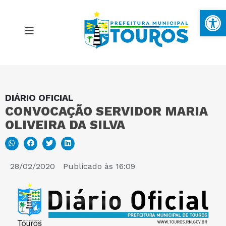
Ba
DIÁRIO OFICIAL
MAPA DO SITE
CONVOCAÇÃO SERVIDOR MARIA
OLIVEIRA DA SILVA
PORTAL DA TRANSPARÊNCIA
E-SIC
28/02/2020
Publicado às
16:09
PERGUNTAS FREQUENTES