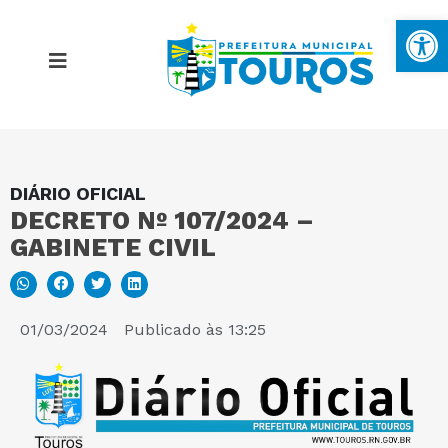
Ba
DIÁRIO OFICIAL
MAPA DO SITE
DECRETO Nº 107/2024 –
GABINETE CIVIL
PORTAL DA TRANSPARÊNCIA
E-SIC
01/03/2024
Publicado às
13:25
PERGUNTAS FREQUENTES