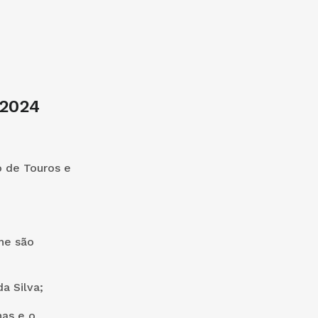
 2024
o de Touros e
lhe são
a Silva;
as e o