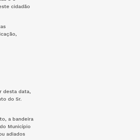
este cidadão
tas
icação,
r desta data,
to do Sr.
to, a bandeira
do Município
ou adiados