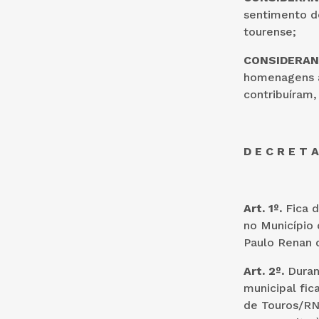
sentimento d
tourense;
CONSIDERA
homenagens à
contribuíram,
D E C R E T A
Art. 1º.
Fica d
no Município 
Paulo Renan d
Art. 2º.
Durant
municipal fic
de Touros/RN