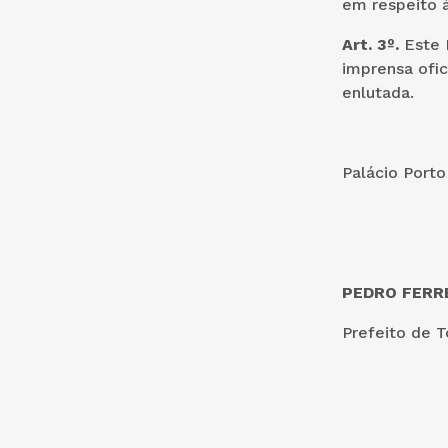
em respeito à
Art. 3º.
Este 
imprensa ofic
enlutada.
Palácio Port
PEDRO FERRE
Prefeito de 