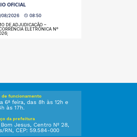
IO OFICIAL
/08/2026
08:50
O DE ADJUDICAÇÃO –
ORRÊNCIA ELETRÔNICA Nº
026;
o de funcionamento
a 6ª feira, das 8h às 12h e
4h às 17h.
ço da prefeitura
 Bom Jesus, Centro Nº 28,
s/RN, CEP: 59.584-000