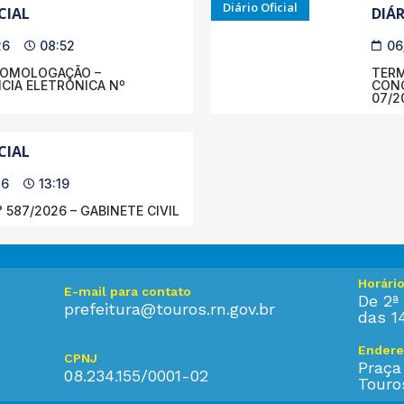
Diário Oficial
CIAL
DIÁR
26
08:52
06
HOMOLOGAÇÃO –
TERM
IA ELETRÔNICA Nº
CONC
07/2
CIAL
26
13:19
 587/2026 – GABINETE CIVIL
Horári
E-mail para contato
De 2ª 
prefeitura@touros.rn.gov.br
das 1
Endere
CPNJ
Praça
08.234.155/0001-02
Touro