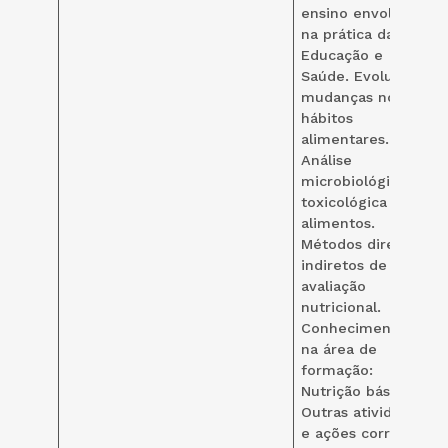
ensino envolvidos
na prática da
Educação e
Saúde. Evolução e
mudanças nos
hábitos
alimentares.
Análise
microbiológica,
toxicológica dos
alimentos.
Métodos diretos e
indiretos de
avaliação
nutricional.
Conhecimentos
na área de
formação:
Nutrição básica.
Outras atividades
e ações correlatas