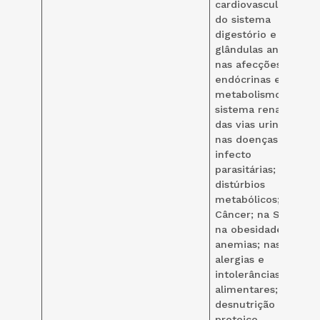
cardiovasculares;
do sistema
digestório e
glândulas anexas;
nas afecções
endócrinas e do
metabolismo; do
sistema renal e
das vias urinárias;
nas doenças
infecto
parasitárias; nos
distúrbios
metabólicos; no
Câncer; na SIDA,
na obesidade; nas
anemias; nas
alergias e
intolerâncias
alimentares; na
desnutrição
proteico-