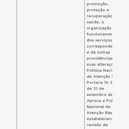
promoção,
proteção e
recuperação da
saúde, a
organização e o
funcionamento
dos serviços
correspondentes
e dá outras
providências) e
suas alterações.
Política Nacional
de Atenção Básica
Portaria № 2.436,
de 21 de
setembro de 2017.
Aprova a Política
Nacional de
Atenção Básica,
estabelecendo a
revisão de