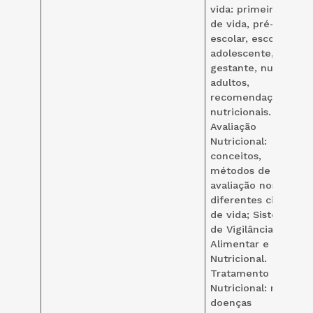
vida: primeiro ano
de vida, pré-
escolar, escolar,
adolescente,
gestante, nutriz e
adultos,
recomendações
nutricionais.
Avaliação
Nutricional:
conceitos,
métodos de
avaliação nos
diferentes ciclos
de vida; Sistema
de Vigilância
Alimentar e
Nutricional.
Tratamento
Nutricional: nas
doenças