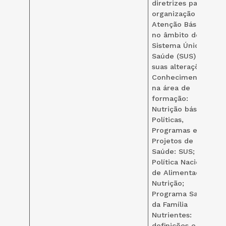
diretrizes para a
organização da
Atenção Básica,
no âmbito do
Sistema Único de
Saúde (SUS) e
suas alterações.
Conhecimentos
na área de
formação:
Nutrição básica.
Políticas,
Programas e
Projetos de
Saúde: SUS;
Política Nacional
de Alimentação e
Nutrição;
Programa Saúde
da Família
Nutrientes:
definições e