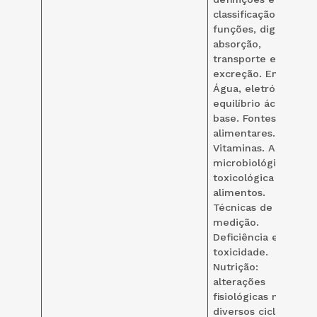
classificação;
funções, digestão,
absorção,
transporte e
excreção. Energia.
Água, eletrólitos e
equilíbrio ácido-
base. Fontes
alimentares.
Vitaminas. Análise
microbiológica,
toxicológica dos
alimentos.
Técnicas de
medição.
Deficiência e
toxicidade.
Nutrição:
alterações
fisiológicas nos
diversos ciclos de