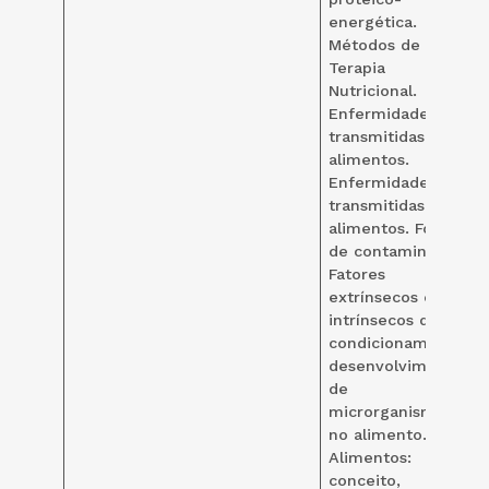
energética.
Métodos de
Terapia
Nutricional.
Enfermidades
transmitidas pelos
alimentos.
Enfermidades
transmitidas pelos
alimentos. Fontes
de contaminação.
Fatores
extrínsecos e
intrínsecos que
condicionam o
desenvolvimento
de
microrganismos
no alimento.
Alimentos:
conceito,