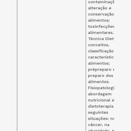
contaminação,
alteração e
conservação de
alimentos;
toxinfecções
alimentares.
Técnica Dietética:
conceitos,
classificação,
características dos
alimentos;
prépreparo e
preparo dos
alimentos.
Fisiopatologia,
abordagem
nutricional e
dietoterapia nas
seguintes
situações: no
câncer, na
obesidade, na