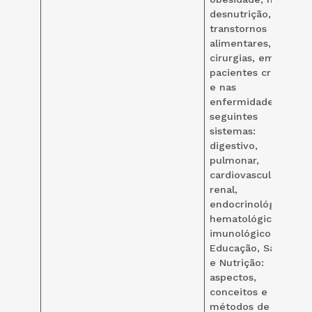
desnutrição, nos
transtornos
alimentares, nas
cirurgias, em
pacientes críticos
e nas
enfermidades dos
seguintes
sistemas:
digestivo,
pulmonar,
cardiovascular,
renal,
endocrinológico,
hematológico e
imunológico
Educação, Saúde
e Nutrição:
aspectos,
conceitos e
métodos de