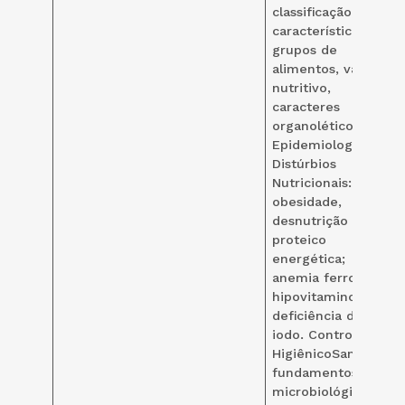
classificação,
características,
grupos de
alimentos, valor
nutritivo,
caracteres
organoléticos.
Epidemiologia dos
Distúrbios
Nutricionais:
obesidade,
desnutrição
proteico
energética;
anemia ferropriva;
hipovitaminose A;
deficiência de
iodo. Controle
HigiênicoSanitário:
fundamentos
microbiológicos;