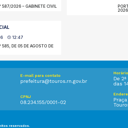
 587/2026 – GABINETE CIVIL
PORT
2026
CIAL
26
12:47
 585, DE 05 DE AGOSTO DE
Horári
E-mail para contato
De 2ª 
prefeitura@touros.rn.gov.br
das 1
Endere
CPNJ
Praça
08.234.155/0001-02
Touro
eitos reservados.