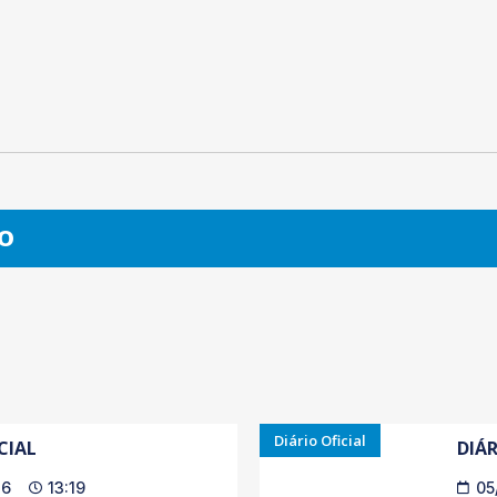
O
Diário Oficial
CIAL
DIÁR
26
13:19
05