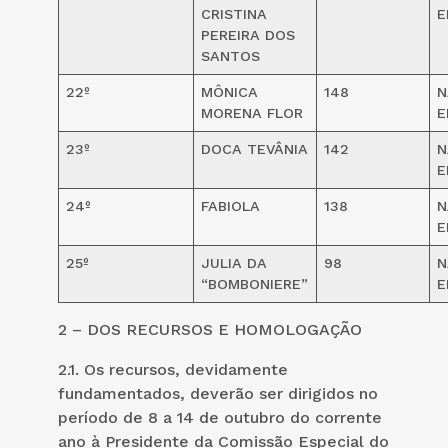
CRISTINA
E
PEREIRA DOS
SANTOS
22º
MÔNICA
148
N
MORENA FLOR
E
23º
DOCA TEVÂNIA
142
N
E
24º
FABIOLA
138
N
E
25º
JULIA DA
98
N
“BOMBONIERE”
E
2 – DOS RECURSOS E HOMOLOGAÇÃO
2.1. Os recursos, devidamente
fundamentados, deverão ser dirigidos no
período de 8 a 14 de outubro do corrente
ano à Presidente da Comissão Especial do