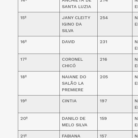
SANTA LUZIA
E
15º
JANY CLEITY
254
N
IGINO DA
E
SILVA
16º
DAVID
231
N
E
17º
CORONEL
216
N
CHICÓ
E
18º
NAIANE DO
205
N
SALÃO LA
E
PREMIERE
19º
CINTIA
197
N
E
20º
DANILO DE
159
N
MELO SILVA
E
21º
FABIANA
157
N