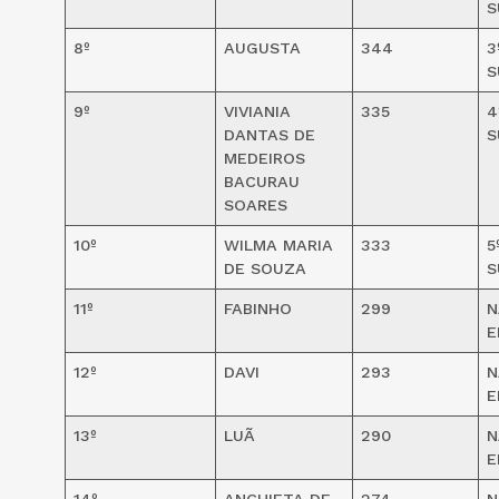
S
8º
AUGUSTA
344
3
S
9º
VIVIANIA
335
4
DANTAS DE
S
MEDEIROS
BACURAU
SOARES
10º
WILMA MARIA
333
5
DE SOUZA
S
11º
FABINHO
299
N
E
12º
DAVI
293
N
E
13º
LUÃ
290
N
E
14º
ANCHIETA DE
274
N