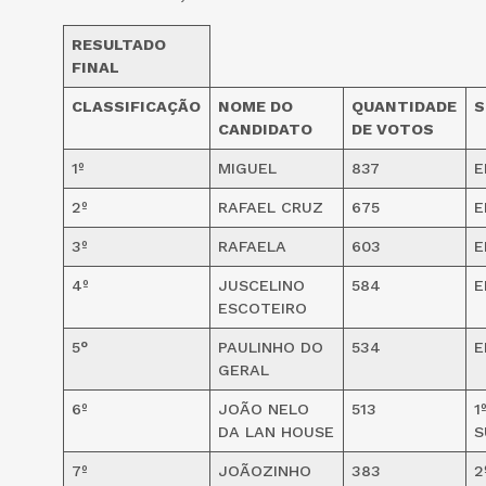
RESULTADO
FINAL
CLASSIFICAÇÃO
NOME DO
QUANTIDADE
S
CANDIDATO
DE VOTOS
1º
MIGUEL
837
E
2º
RAFAEL CRUZ
675
E
3º
RAFAELA
603
E
4º
JUSCELINO
584
E
ESCOTEIRO
5°
PAULINHO DO
534
E
GERAL
6º
JOÃO NELO
513
1
DA LAN HOUSE
S
7º
JOÃOZINHO
383
2