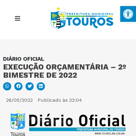
Ba
DIÁRIO OFICIAL
MAPA DO SITE
EXECUÇÃO ORÇAMENTÁRIA – 2º
BIMESTRE DE 2022
PORTAL DA TRANSPARÊNCIA
E-SIC
26/05/2022
Publicado às
22:04
PERGUNTAS FREQUENTES