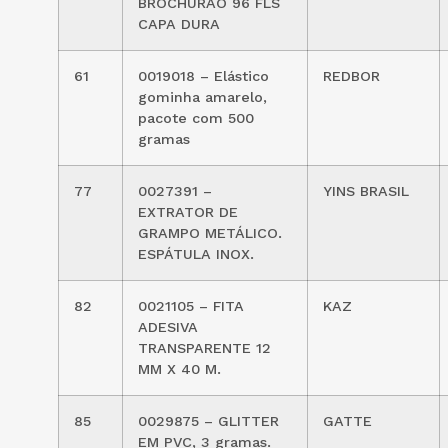
BROCHURÃO 96 FLS
CAPA DURA
61
0019018 – Elástico
REDBOR
gominha amarelo,
pacote com 500
gramas
77
0027391 –
YINS BRASIL
EXTRATOR DE
GRAMPO METÁLICO.
ESPÁTULA INOX.
82
0021105 – FITA
KAZ
ADESIVA
TRANSPARENTE 12
MM X 40 M.
85
0029875 – GLITTER
GATTE
EM PVC, 3 gramas.