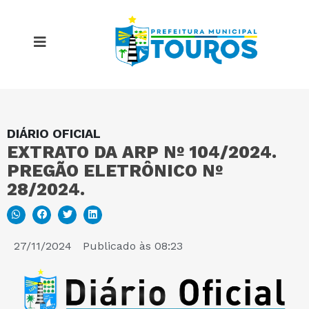
DIÁRIO OFICIAL
MAPA DO SITE
EXTRATO DA ARP Nº 104/2024.
PREGÃO ELETRÔNICO Nº
PORTAL DA TRANSPARÊNCIA
28/2024.
E-SIC
27/11/2024
Publicado às
08:23
PERGUNTAS FREQUENTES