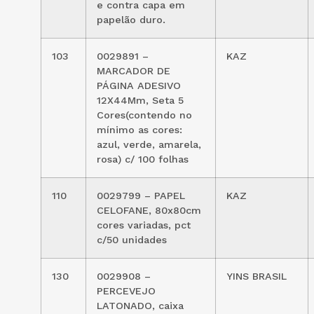
e contra capa em
papelão duro.
103
0029891 –
KAZ
MARCADOR DE
PÁGINA ADESIVO
12X44Mm, Seta 5
Cores(contendo no
mínimo as cores:
azul, verde, amarela,
rosa) c/ 100 folhas
110
0029799 – PAPEL
KAZ
CELOFANE, 80x80cm
cores variadas, pct
c/50 unidades
130
0029908 –
YINS BRASIL
PERCEVEJO
LATONADO, caixa