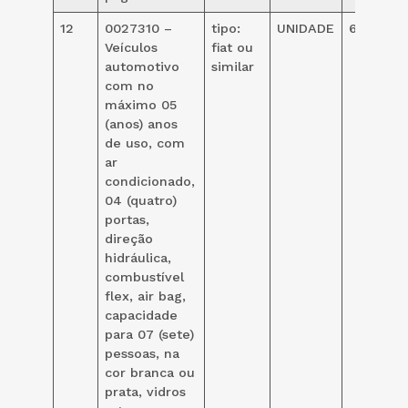
12
0027310 –
tipo:
UNIDADE
60,00
Veículos
fiat ou
automotivo
similar
com no
máximo 05
(anos) anos
de uso, com
ar
condicionado,
04 (quatro)
portas,
direção
hidráulica,
combustível
flex, air bag,
capacidade
para 07 (sete)
pessoas, na
cor branca ou
prata, vidros