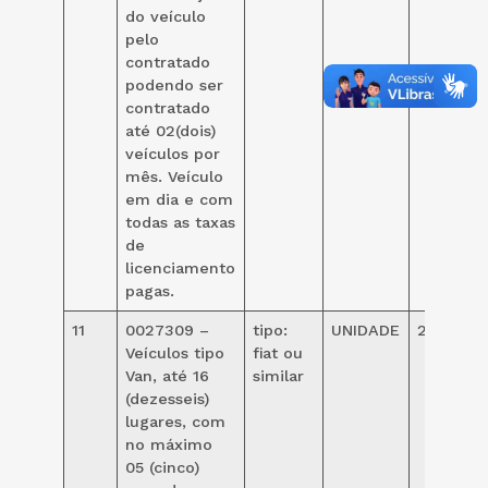
do veículo
pelo
contratado
podendo ser
contratado
até 02(dois)
veículos por
mês. Veículo
em dia e com
todas as taxas
de
licenciamento
pagas.
11
0027309 –
tipo:
UNIDADE
24,00
Veículos tipo
fiat ou
Van, até 16
similar
(dezesseis)
lugares, com
no máximo
05 (cinco)