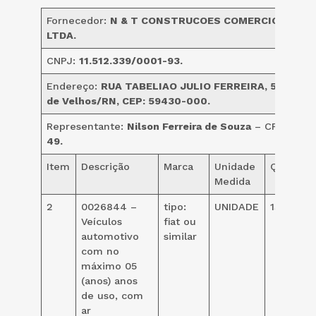
Fornecedor:
N & T CONSTRUCOES COMERCIO E SER
LTDA.
CNPJ:
11.512.339/0001-93.
Endereço:
RUA TABELIAO JULIO FERREIRA, 546, Cen
de Velhos/RN, CEP: 59430-000.
Representante:
Nilson Ferreira de Souza
– CPF:
703.
49.
Item
Descrição
Marca
Unidade
Quant.
Medida
2
0026844 –
tipo:
UNIDADE
132,00
Veículos
fiat ou
automotivo
similar
com no
máximo 05
(anos) anos
de uso, com
ar