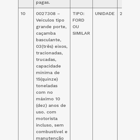
pagas.
10
0027308 –
TIPO:
UNIDADE
24,00
Veículos tipo
FORD
grande porte,
OU
caçamba
SIMILAR
basculante,
03(três) eixos,
tracionadas,
trucadas,
capacidade
mínima de
15(quinze)
toneladas
com no
máximo 10
(dez) anos de
uso. com
motorista
incluso, sem
combustível e
manutenção