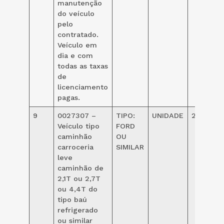
manutenção
do veículo
pelo
contratado.
Veículo em
dia e com
todas as taxas
de
licenciamento
pagas.
9
0027307 –
TIPO:
UNIDADE
24,00
Veículo tipo
FORD
caminhão
OU
carroceria
SIMILAR
leve
caminhão de
2,1T ou 2,7T
ou 4,4T do
tipo baú
refrigerado
ou similar