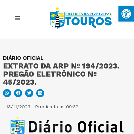
Ba
DIÁRIO OFICIAL
MAPA DO SITE
EXTRATO DA ARP Nº 194/2023.
PREGÃO ELETRÔNICO Nº
PORTAL DA TRANSPARÊNCIA
45/2023.
E-SIC
13/11/2023
Publicado às
09:32
PERGUNTAS FREQUENTES