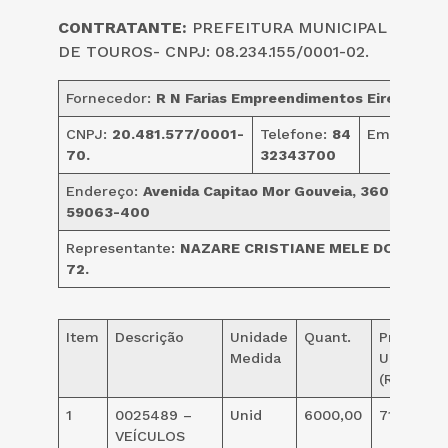
CONTRATANTE:
PREFEITURA MUNICIPAL
DE TOUROS- CNPJ: 08.234.155/0001-02.
Fornecedor:
R N Farias Empreendimentos Eireli.
CNPJ:
20.481.577/0001-
Telefone:
84
Email:
serg
70.
32343700
Endereço:
Avenida Capitao Mor Gouveia, 3604, Lagoa
59063-400
Representante:
NAZARE CRISTIANE MELE DOS SAN
72.
Item
Descrição
Unidade
Quant.
Preço
Medida
Unit.
(R$)
1
0025489 –
Unid
6000,00
71,000
VEÍCULOS