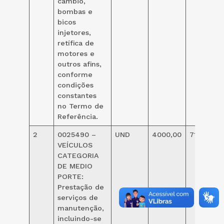
câmbio,
bombas e
bicos
injetores,
retífica de
motores e
outros afins,
conforme
condições
constantes
no Termo de
Referência.
2
0025490 –
UND
4000,00
71,000
VEÍCULOS
CATEGORIA
DE MEDIO
PORTE:
Prestação de
serviços de
manutenção,
incluindo-se