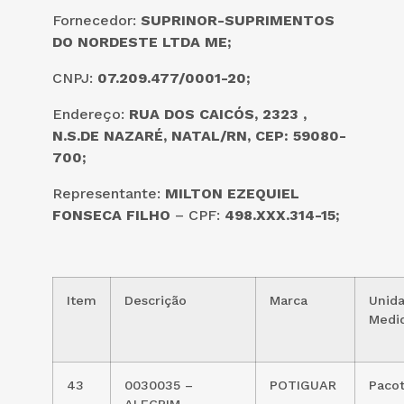
Fornecedor:
SUPRINOR-SUPRIMENTOS
DO NORDESTE LTDA ME;
CNPJ:
07.209.477/0001-20;
Endereço:
RUA DOS CAICÓS, 2323 ,
N.S.DE NAZARÉ, NATAL/RN, CEP: 59080-
700;
Representante:
MILTON EZEQUIEL
FONSECA FILHO
– CPF:
498.XXX.314-15;
Item
Descrição
Marca
Unid
Medi
43
0030035 –
POTIGUAR
Paco
ALECRIM