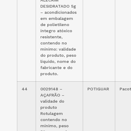
DESIDRATADO 5g
– acondicionados
em embalagem
de polietileno
íntegro atóxico
resistente,
contendo no
mínimo: validade
do produto, peso
líquido, nome do
fabricante e do
produto.
44
0029148 –
POTIGUAR
Paco
AÇAFRÃO –
validade do
produto
Rotulagem
contendo no
mínimo, peso