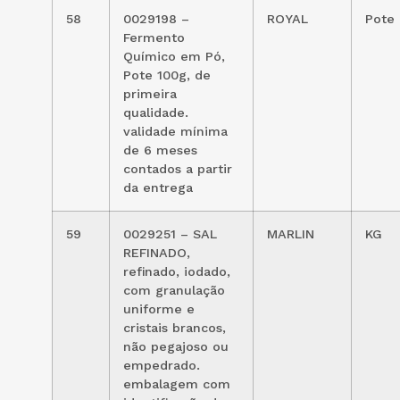
58
0029198 –
ROYAL
Pote
Fermento
Químico em Pó,
Pote 100g, de
primeira
qualidade.
validade mínima
de 6 meses
contados a partir
da entrega
59
0029251 – SAL
MARLIN
KG
REFINADO,
refinado, iodado,
com granulação
uniforme e
cristais brancos,
não pegajoso ou
empedrado.
embalagem com