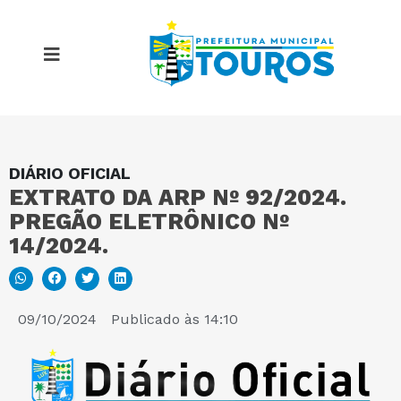
DIÁRIO OFICIAL
MAPA DO SITE
EXTRATO DA ARP Nº 92/2024.
PREGÃO ELETRÔNICO Nº
PORTAL DA TRANSPARÊNCIA
14/2024.
E-SIC
09/10/2024
Publicado às
14:10
PERGUNTAS FREQUENTES