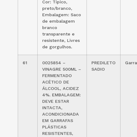
Cor: Típico,
preto/branco,
Embalagem: Saco
de embalagem
branco
transparente e
resistente, Livres
de gorgulhos.
61
0025854 –
PREDILETO
Garra
VINAGRE 500ML –
SADIO
FERMENTADO
ACÉTICO DE
ÁLCOOL, ACIDEZ
4%. EMBALAGEM:
DEVE ESTAR
INTACTA,
ACONDICIONADA
EM GARRAFAS
PLÁSTICAS
RESISTENTES,