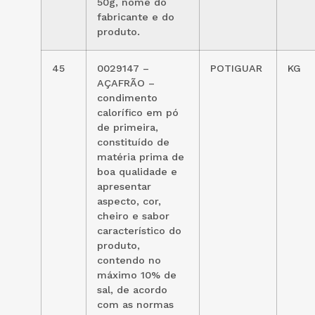
50g, nome do
fabricante e do
produto.
45
0029147 –
POTIGUAR
KG
AÇAFRÃO –
condimento
calorífico em pó
de primeira,
constituído de
matéria prima de
boa qualidade e
apresentar
aspecto, cor,
cheiro e sabor
característico do
produto,
contendo no
máximo 10% de
sal, de acordo
com as normas