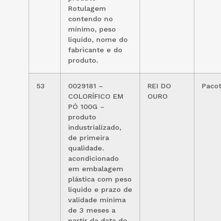
Rotulagem
contendo no
mínimo, peso
líquido, nome do
fabricante e do
produto.
53
0029181 –
REI DO
Paco
COLORÍFICO EM
OURO
PÓ 100G –
produto
industrializado,
de primeira
qualidade.
acondicionado
em embalagem
plástica com peso
líquido e prazo de
validade mínima
de 3 meses a
partir da data de