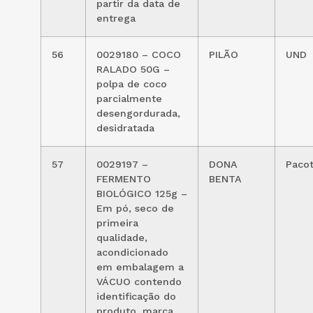
partir da data de
entrega
56
0029180 – COCO
PILÃO
UND
RALADO 50G –
polpa de coco
parcialmente
desengordurada,
desidratada
57
0029197 –
DONA
Paco
FERMENTO
BENTA
BIOLÓGICO 125g –
Em pó, seco de
primeira
qualidade,
acondicionado
em embalagem a
VÁCUO contendo
identificação do
produto, marca