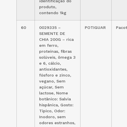
identificação do
produto,
contendo 1kg
60
0029335 –
POTIGUAR
Paco
SEMENTE DE
CHIA 200G – rica
em ferro,
proteínas, fibras
solúveis, ômega 3
e 6, cálcio,
antioxidantes,
fósforo e zinco,
vegano, Sem
açúcar, Sem
lactose, Nome
botânico: Salvia
hispânica, Gosto:
Típico, Odor:
Inodoro, sem
odores estranhos,