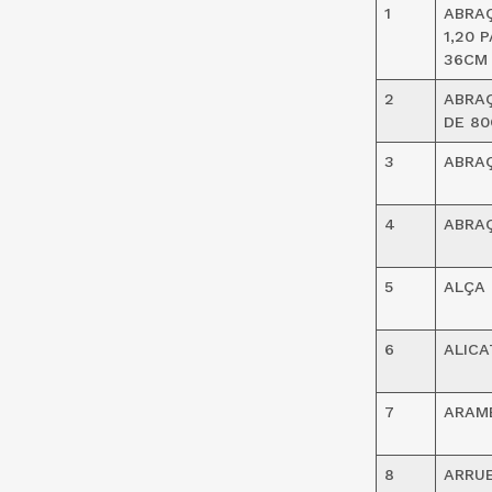
1
ABRAÇ
1,20 
36CM
2
ABRA
DE 8
3
ABRAÇ
4
ABRA
5
ALÇA 
6
ALICA
7
ARAME
8
ARRU