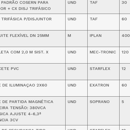
 PADRÃO COSERN PARA
UND
TAF
30
OR + CX DISJ TRIFÁSICO
 TRIFÁSICA P/DISJUNTOR
UND
TAF
60
ITE FLEXÍVEL DN 25MM
M
IPLAN
400
ETA COM 2,0 M SIST. X
UND
MEC-TRONIC
120
CETE PVC
UND
STARFLEX
12
 DE ILUMINAÇAO 2X60
UND
EXATRON
60
 DE PARTIDA MAGNÉTICA
UND
SOPRANO
5
IRA TENSÃO: 380VCA
SICA AJUSTE 4-6,3ª
CIA 3CV