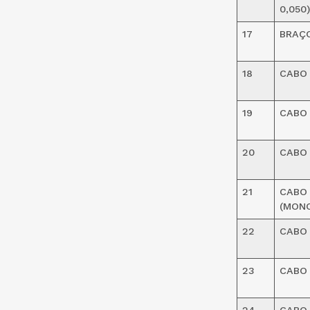
0,050
17
BRAÇ
18
CABO 
19
CABO 
20
CABO 
21
CABO
(MONO
22
CABO 
23
CABO