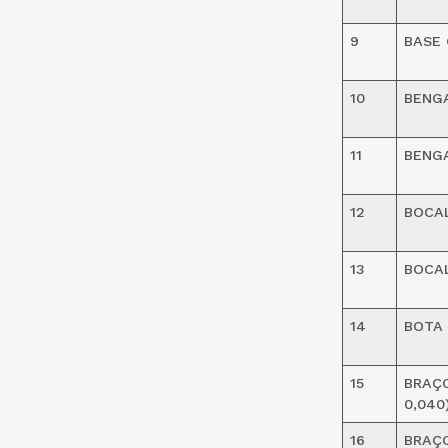
9
BASE 
10
BENG
11
BENG
12
BOCAL
13
BOCA
14
BOTA 
15
BRAÇO
0,040
16
BRAÇO