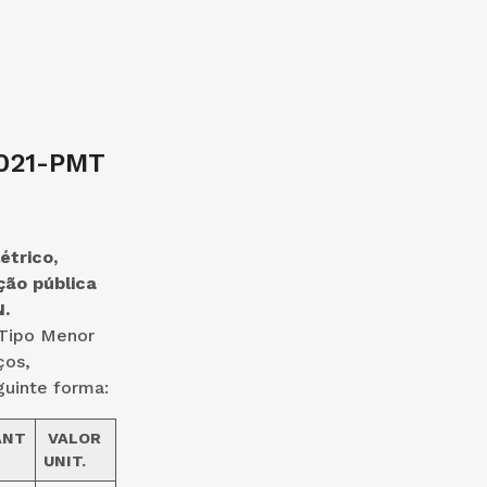
2021-PMT
étrico,
ção pública
.
 Tipo Menor
ços,
guinte forma:
ANT
VALOR
UNIT.