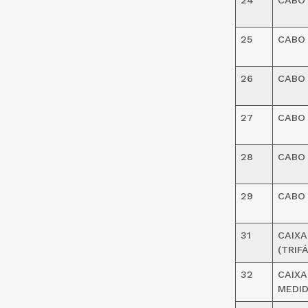
24
CABO 
25
CABO 
26
CABO 
27
CABO 
28
CABO 
29
CABO 
31
CAIXA
(TRIF
32
CAIXA
MEDID