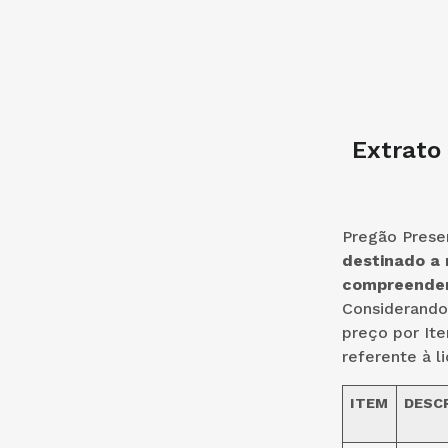
Extrato
Pregão Presen
destinado a 
compreendend
Considerando 
preço por Ite
referente à l
ITEM
DESC