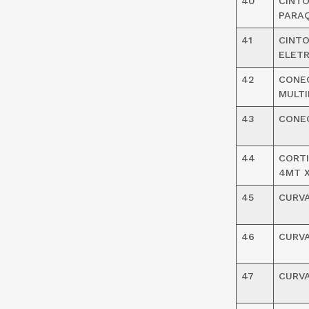
40
CINTO
PARA
41
CINTO
ELETR
42
CONE
MULTI
43
CONE
44
CORTI
4MT X
45
CURV
46
CURV
47
CURV