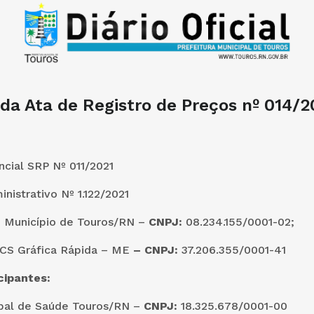
 da Ata de Registro de Preços nº 014/
cial SRP Nº 011/2021
nistrativo Nº 1.122/2021
:
Município de Touros/RN –
CNPJ:
08.234.155/0001-02;
CS Gráfica Rápida – ME
– CNPJ:
37.206.355/0001-41
cipantes:
pal de Saúde Touros/RN –
CNPJ:
18.325.678/0001-00