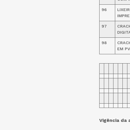
96
LIXEI
IMPRE
97
CRAC
DIGIT
98
CRACH
EM PV
Vigência da 