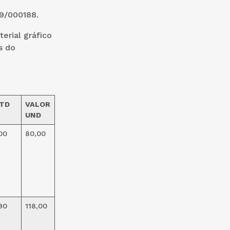
9/000188.
erial gráfico
s do
TD
VALOR
UND
00
80,00
90
118,00