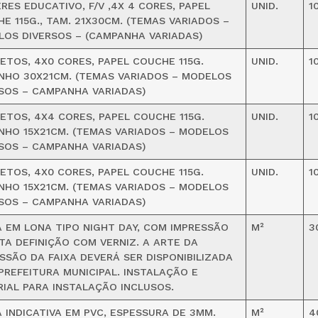
RES EDUCATIVO, F/V ,4X 4 CORES, PAPEL
UNID.
1
E 115G., TAM. 21X30CM. (TEMAS VARIADOS –
OS DIVERSOS – (CAMPANHA VARIADAS)
ETOS, 4X0 CORES, PAPEL COUCHE 115G.
UNID.
1
HO 30X21CM. (TEMAS VARIADOS – MODELOS
SOS – CAMPANHA VARIADAS)
ETOS, 4X4 CORES, PAPEL COUCHE 115G.
UNID.
1
HO 15X21CM. (TEMAS VARIADOS – MODELOS
SOS – CAMPANHA VARIADAS)
ETOS, 4X0 CORES, PAPEL COUCHE 115G.
UNID.
1
HO 15X21CM. (TEMAS VARIADOS – MODELOS
SOS – CAMPANHA VARIADAS)
 EM LONA TIPO NIGHT DAY, COM IMPRESSÃO
M²
3
TA DEFINIÇÃO COM VERNIZ. A ARTE DA
SSÃO DA FAIXA DEVERÁ SER DISPONIBILIZADA
PREFEITURA MUNICIPAL. INSTALAÇÃO E
IAL PARA INSTALAÇÃO INCLUSOS.
 INDICATIVA EM PVC, ESPESSURA DE 3MM.
M²
4