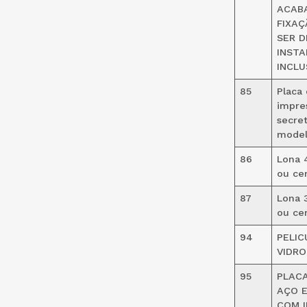
ACABA
FIXAÇ
SER D
INSTA
INCL
85
Placa
impres
secre
model
86
Lona 
ou ce
87
Lona 
ou ce
94
PELIC
VIDRO
95
PLAC
AÇO E
COM I