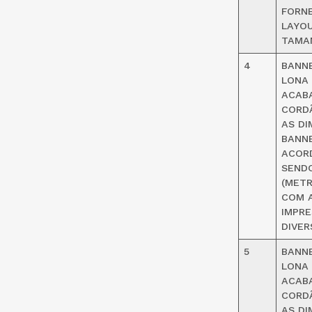
FORNE
LAYOU
TAMA
4
BANNE
LONA 
ACABA
CORDÃ
AS DI
BANNE
ACORD
SEND
(METR
COM 
IMPRE
DIVER
5
BANNE
LONA 
ACABA
CORDÃ
AS DI