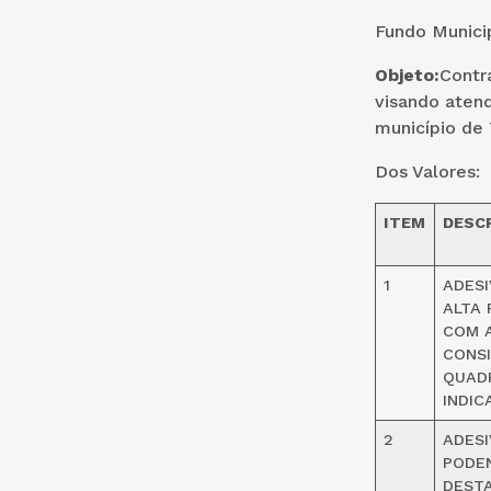
Fundo Municip
Objeto:
Contr
visando atend
município de
Dos Valores:
ITEM
DESC
1
ADESI
ALTA 
COM A
CONS
QUADR
INDIC
2
ADESI
PODEN
DESTA