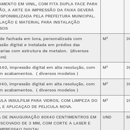
MENTO EM VINIL, COM FITA DUPLA FACE PARA
ÃO, A ARTE DA IMPRESSÃO DA FAIXA DEVERÁ
ISPONIBILIZADA PELA PREFEITURA MUNICIPAL.
LAÇÃO E MATERIAL PARA INSTALAÇÃO
USOS
 de fachada em lona, personalizada com
M²
3
são digital e instalada em prédios das
tarias com estrutura de metalon. (diversos
os)
440, impressão digital em alta resolução, com
M²
3
m acabamentos. ( diversos modelos )
340, impressão digital em alta resolução, com
M²
3
m acabamentos. ( diversos modelos )
ULA INSULFILM PARA VIDROS, COM LIMPEZA DO
M²
2
, E APLICAÇAO DE PELICULA NOVA.
A DE INAUGURAÇÃO 60X40 CENTIMENTROS EM
UND
5
SCOVADO DE 3 MM, COM CORTE A LASER E
MPRESSAO DIGITAL.