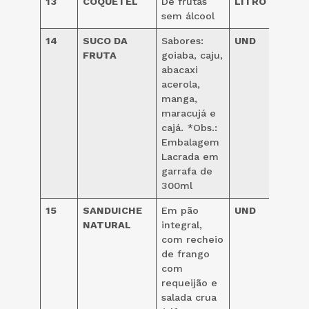
13
COQUETEL
De frutas
LITRO
20,0
sem álcool
14
SUCO DA
Sabores:
UND
3,00
FRUTA
goiaba, caju,
abacaxi
acerola,
manga,
maracujá e
cajá. *Obs.:
Embalagem
Lacrada em
garrafa de
300ml
15
SANDUICHE
Em pão
UND
NATURAL
integral,
4,50
com recheio
de frango
com
requeijão e
salada crua