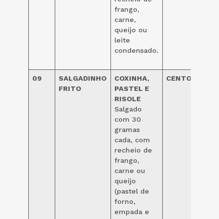
frango,
carne,
queijo ou
leite
condensado.
09
SALGADINHO
COXINHA,
CENTO
FRITO
PASTEL E
RISOLE
42,0
Salgado
com 30
gramas
cada, com
recheio de
frango,
carne ou
queijo
(pastel de
forno,
empada e