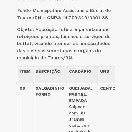
Fundo Municipal de Assistência Social de
Touros/RN –
CNPJ:
14.779.349/0001-88
Objeto:
Aquisição futura e parcelada de
refeições prontas, lanches e serviços de
buffet, visando atender as necessidades
das diversas secretarias e órgãos do
município de Touros/RN.
ITEM
DESCRIÇÃO
CARDÁPIO
UND
Valor
UND
08
SALGADINHO
QUEIJADA,
CENTO
FORNO
PASTEL,
EMPADA
42,0
Salgado
com 30
gramas
cada, com
recheio de