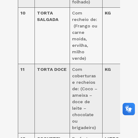
folhado)
10
TORTA
Com
KG
33,0
SALGADA
recheio de:
(Frango ou
carne
moída,
ervilha,
milho
verde)
11
TORTA DOCE
Com
KG
coberturas
33,0
e recheios
de: (Coco –
ameixa –
doce de
leite –
chocolate
ou
brigadeiro)