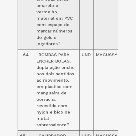
amarelo e
vermelho,
material em PVC
com espaço de
marcar números
de gols e
jogadores.”
64
“BOMBAS PARA
UND
MAGUSSY
33,00
ENCHER BOLAS,
dupla ação enche
nos dois sentidos
ao movimento,
em plástico com
mangueira de
borracha
revestida com
nylon e bico de
metal
sobressalente.”
65
“CALIBRADOR
UND
MAGUSSY
119,00