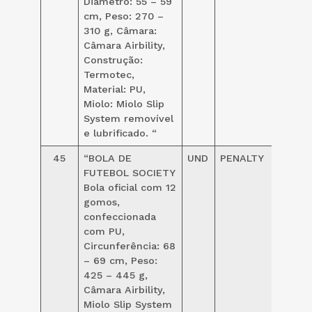
Diâmetro: 55 – 59
cm, Peso: 270 –
310 g, Câmara:
Câmara Airbility,
Construção:
Termotec,
Material: PU,
Miolo: Miolo Slip
System removível
e lubrificado. “
45
“BOLA DE
UND
PENALTY
119,00
FUTEBOL SOCIETY
Bola oficial com 12
gomos,
confeccionada
com PU,
Circunferência: 68
– 69 cm, Peso:
425 – 445 g,
Câmara Airbility,
Miolo Slip System