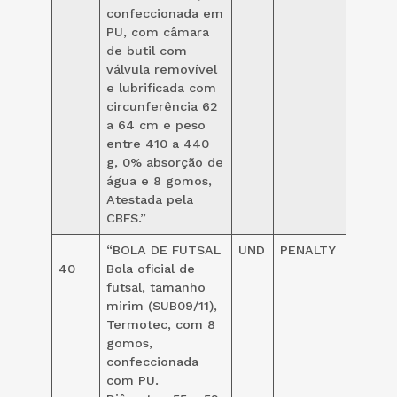
confeccionada em
PU, com câmara
de butil com
válvula removível
e lubrificada com
circunferência 62
a 64 cm e peso
entre 410 a 440
g, 0% absorção de
água e 8 gomos,
Atestada pela
CBFS.”
“BOLA DE FUTSAL
UND
PENALTY
109,0
40
Bola oficial de
futsal, tamanho
mirim (SUB09/11),
Termotec, com 8
gomos,
confeccionada
com PU.