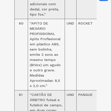
adicionais com
dedal, cor preta,
tipo fox.”
60
“APITO DE
UND
ROCKET
19,00
MESÁRIO
PROFISSIONAL
Apito Profissional
em plástico ABS,
sem bolinha,
emite 2 sons ao
mesmo tempo
(BIVox) um agudo
e outro grave.
Medidas
Aproximadas: 8,5
x 2,0 cm.”
61
“CARTÃO DE
UND
PANGUE
10,00
ÁRBITRO futsal e
futebol de campo,
em duas cores: