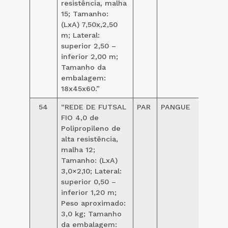
resistência, malha
15; Tamanho:
(LxA) 7,50x,2,50
m; Lateral:
superior 2,50 –
inferior 2,00 m;
Tamanho da
embalagem:
18x45x60.”
54
“REDE DE FUTSAL
PAR
PANGUE
215,00
FIO 4,0 de
Polipropileno de
alta resistência,
malha 12;
Tamanho: (LxA)
3,0×2,10; Lateral:
superior 0,50 –
inferior 1,20 m;
Peso aproximado:
3,0 kg; Tamanho
da embalagem: