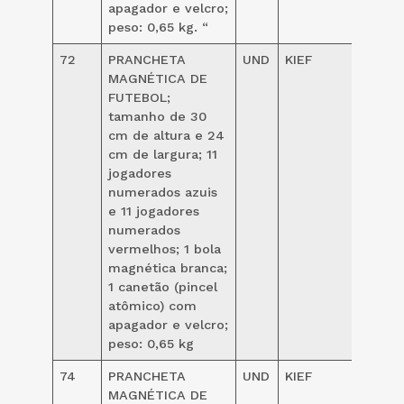
apagador e velcro;
peso: 0,65 kg. “
72
PRANCHETA
UND
KIEF
128,0
MAGNÉTICA DE
FUTEBOL;
tamanho de 30
cm de altura e 24
cm de largura; 11
jogadores
numerados azuis
e 11 jogadores
numerados
vermelhos; 1 bola
magnética branca;
1 canetão (pincel
atômico) com
apagador e velcro;
peso: 0,65 kg
74
PRANCHETA
UND
KIEF
128,0
MAGNÉTICA DE