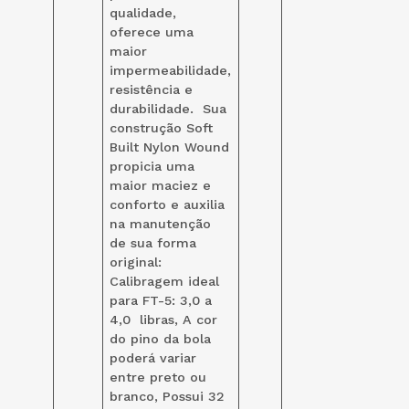
qualidade,
oferece uma
maior
impermeabilidade,
resistência e
durabilidade. Sua
construção Soft
Built Nylon Wound
propicia uma
maior maciez e
conforto e auxilia
na manutenção
de sua forma
original:
Calibragem ideal
para FT-5: 3,0 a
4,0 libras, A cor
do pino da bola
poderá variar
entre preto ou
branco, Possui 32