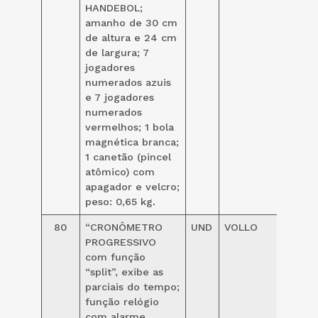
HANDEBOL;
amanho de 30 cm
de altura e 24 cm
de largura; 7
jogadores
numerados azuis
e 7 jogadores
numerados
vermelhos; 1 bola
magnética branca;
1 canetão (pincel
atômico) com
apagador e velcro;
peso: 0,65 kg.
80
“CRONÔMETRO
UND
VOLLO
90,00
PROGRESSIVO
com função
“split”, exibe as
parciais do tempo;
função relógio
com alarme