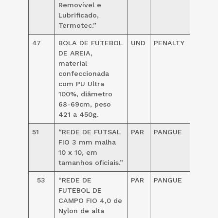
Removível e
Lubrificado,
Termotec.”
47
BOLA DE FUTEBOL
UND
PENALTY
149,0
DE AREIA,
material
confeccionada
com PU Ultra
100%, diâmetro
68-69cm, peso
421 a 450g.
51
“REDE DE FUTSAL
PAR
PANGUE
159,00
FIO 3 mm malha
10 x 10, em
tamanhos oficiais.”
53
“REDE DE
PAR
PANGUE
325,0
FUTEBOL DE
CAMPO FIO 4,0 de
Nylon de alta