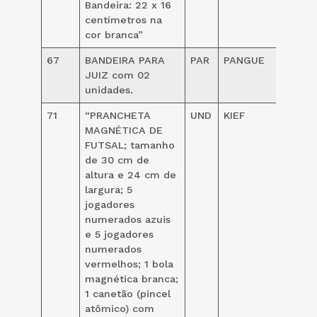
Bandeira: 22 x 16
centímetros na
cor branca”
67
BANDEIRA PARA
PAR
PANGUE
130,0
JUIZ com 02
unidades.
71
“PRANCHETA
UND
KIEF
128,0
MAGNÉTICA DE
FUTSAL; tamanho
de 30 cm de
altura e 24 cm de
largura; 5
jogadores
numerados azuis
e 5 jogadores
numerados
vermelhos; 1 bola
magnética branca;
1 canetão (pincel
atômico) com