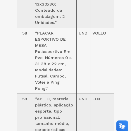
13x30x30;
Conteúdo da
embalagem: 2
Unidades.”
58
“PLACAR
UND
VOLLO
269,0
ESPORTIVO DE
MESA
Poliesportivo Em
Pvc, Números 0 a
31 38 x 22 cm,
Modalidades:
Futsal, Campo,
Vôlei e Ping
Pong.”
59
“APITO, material
UND
FOX
68,00
plástico, aplicação
esporte, tipo
profissional,
tamanho médio,
características