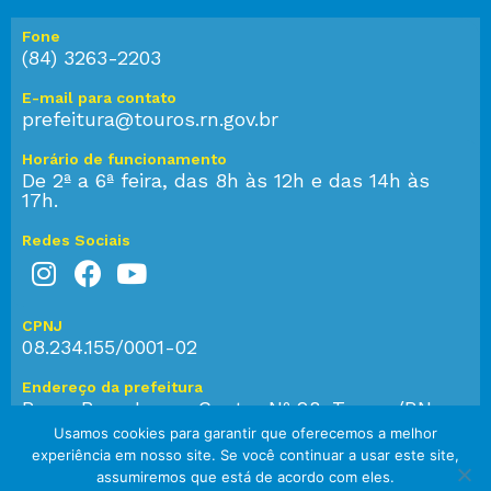
Fone
(84) 3263-2203
E-mail para contato
prefeitura@touros.rn.gov.br
Horário de funcionamento
De 2ª a 6ª feira, das 8h às 12h e das 14h às
17h.
Redes Sociais
CPNJ
08.234.155/0001-02
Endereço da prefeitura
Praça Bom Jesus, Centro Nº 28, Touros/RN,
CEP: 59.584-000
Usamos cookies para garantir que oferecemos a melhor
experiência em nosso site. Se você continuar a usar este site,
assumiremos que está de acordo com eles.