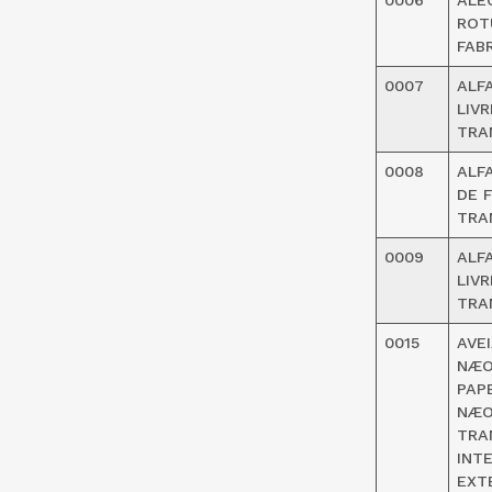
0006
ALE
ROT
FAB
0007
ALF
LIV
TRA
0008
ALF
DE 
TRA
0009
ALF
LIV
TRA
0015
AVE
NÆO
PAP
NÆO
TRA
INT
EXT