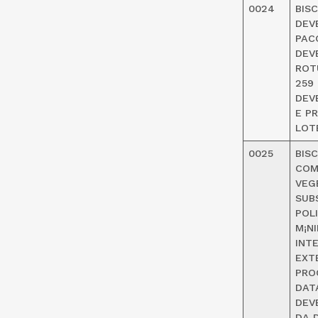
0024
BIS
DEV
PAC
DEV
ROT
259
DEV
E P
LOT
0025
BIS
COM
VEG
SUB
POL
M¡N
INT
EXT
PRO
DAT
DEV
DA 