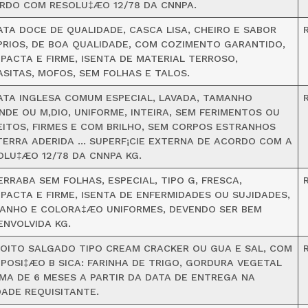
RDO COM RESOLU‡ÆO 12/78 DA CNNPA.
ATA DOCE DE QUALIDADE, CASCA LISA, CHEIRO E SABOR
PRIOS, DE BOA QUALIDADE, COM COZIMENTO GARANTIDO,
PACTA E FIRME, ISENTA DE MATERIAL TERROSO,
ASITAS, MOFOS, SEM FOLHAS E TALOS.
ATA INGLESA COMUM ESPECIAL, LAVADA, TAMANHO
NDE OU M‚DIO, UNIFORME, INTEIRA, SEM FERIMENTOS OU
EITOS, FIRMES E COM BRILHO, SEM CORPOS ESTRANHOS
TERRA ADERIDA … SUPERF¡CIE EXTERNA DE ACORDO COM A
OLU‡ÆO 12/78 DA CNNPA KG.
ERRABA SEM FOLHAS, ESPECIAL, TIPO G, FRESCA,
R
PACTA E FIRME, ISENTA DE ENFERMIDADES OU SUJIDADES,
ANHO E COLORA‡ÆO UNIFORMES, DEVENDO SER BEM
ENVOLVIDA KG.
COITO SALGADO TIPO CREAM CRACKER OU GUA E SAL, COM
R
POSI‡ÆO B SICA: FARINHA DE TRIGO, GORDURA VEGETAL
IMA DE 6 MESES A PARTIR DA DATA DE ENTREGA NA
DADE REQUISITANTE.