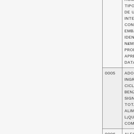
TIP
DE 
INT
CON
EMB
IDE
N£M
PRO
APR
DAT
0005
ADO
ING
CIC
BEN
SIG
TOT
ALI
L¡Q
COM