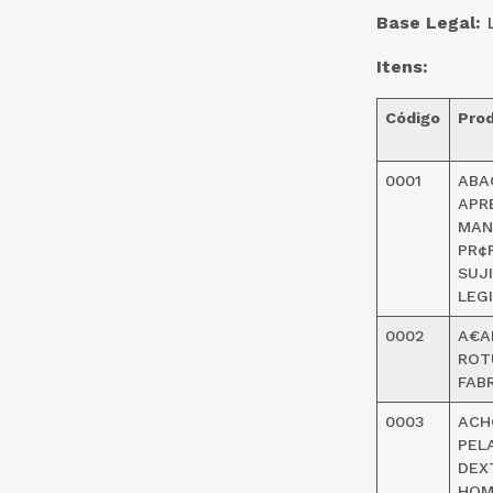
Base Legal:
L
Itens:
Código
Pro
0001
ABA
APR
MAN
PR¢
SUJ
LEG
0002
A€A
ROT
FAB
0003
ACH
PEL
DEXT
HOM