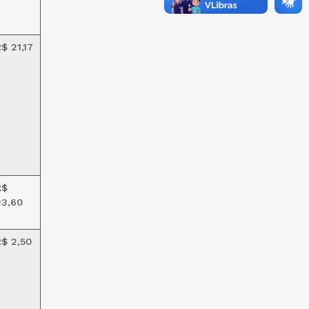
$ 21,17
R$
23,60
R$ 2,50