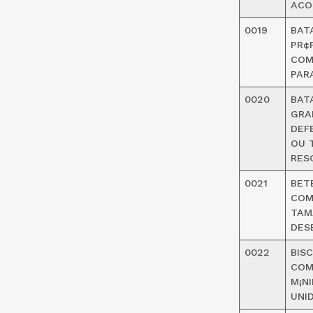
ACO
0019
BAT
PR¢
COM
PAR
0020
BAT
GRA
DEF
OU 
RES
0021
BET
COM
TAM
DES
0022
BIS
COM
M¡N
UNI