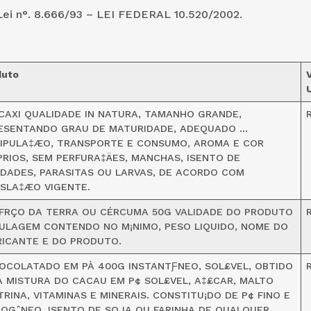
ei n°. 8.666/93 – LEI FEDERAL 10.520/2002.
duto
U
CAXI QUALIDADE IN NATURA, TAMANHO GRANDE,
ESENTANDO GRAU DE MATURIDADE, ADEQUADO …
IPULA‡ÆO, TRANSPORTE E CONSUMO, AROMA E COR
PRIOS, SEM PERFURA‡ÄES, MANCHAS, ISENTO DE
IDADES, PARASITAS OU LARVAS, DE ACORDO COM
ISLA‡ÆO VIGENTE.
FRÇO DA TERRA OU CÉRCUMA 50G VALIDADE DO PRODUTO
ULAGEM CONTENDO NO M¡NIMO, PESO LIQUIDO, NOME DO
RICANTE E DO PRODUTO.
OCOLATADO EM PÀ 400G INSTANTƑNEO, SOL£VEL, OBTIDO
A MISTURA DO CACAU EM P¢ SOL£VEL, A‡£CAR, MALTO
RINA, VITAMINAS E MINERAIS. CONSTITU¡DO DE P¢ FINO E
OGˆNEO, ISENTO DE SOJA OU FARINHA DE QUALQUER