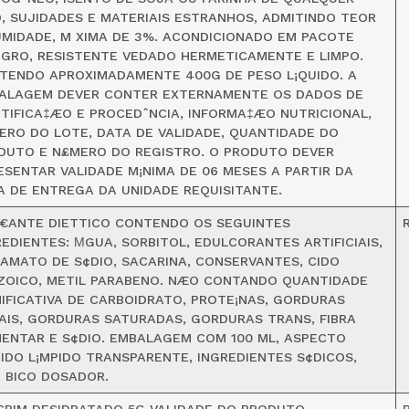
O, SUJIDADES E MATERIAIS ESTRANHOS, ADMITINDO TEOR
UMIDADE, M XIMA DE 3%. ACONDICIONADO EM PACOTE
EGRO, RESISTENTE VEDADO HERMETICAMENTE E LIMPO.
TENDO APROXIMADAMENTE 400G DE PESO L¡QUIDO. A
ALAGEM DEVER CONTER EXTERNAMENTE OS DADOS DE
NTIFICA‡ÆO E PROCEDˆNCIA, INFORMA‡ÆO NUTRICIONAL,
ERO DO LOTE, DATA DE VALIDADE, QUANTIDADE DO
DUTO E N£MERO DO REGISTRO. O PRODUTO DEVER
ESENTAR VALIDADE M¡NIMA DE 06 MESES A PARTIR DA
A DE ENTREGA DA UNIDADE REQUISITANTE.
€ANTE DIETTICO CONTENDO OS SEGUINTES
REDIENTES: ΜGUA, SORBITOL, EDULCORANTES ARTIFICIAIS,
LAMATO DE S¢DIO, SACARINA, CONSERVANTES, CIDO
ZOICO, METIL PARABENO. NÆO CONTANDO QUANTIDADE
NIFICATIVA DE CARBOIDRATO, PROTE¡NAS, GORDURAS
AIS, GORDURAS SATURADAS, GORDURAS TRANS, FIBRA
MENTAR E S¢DIO. EMBALAGEM COM 100 ML, ASPECTO
UIDO L¡MPIDO TRANSPARENTE, INGREDIENTES S¢DICOS,
 BICO DOSADOR.