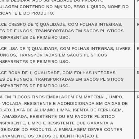
CRIM DESIDRATADO 5G VALIDADE DO PRODUTO
ULAGEM CONTENDO NO M¡NIMO, PESO LIQUIDO, NOME DO
RICANTE E DO PRODUTO.
ACE CRESPO DE 1¦ QUALIDADE, COM FOLHAS INTEGRAS,
R
RES DE FUNGOS, TRANSPORTADAS EM SACOS PL STICOS
NSPARENTES DE PRIMEIRO USO.
ACE LISA DE 1¦ QUALIDADE, COM FOLHAS INTEGRAS, LIVRES
R
FUNGOS, TRANSPORTADAS EM SACOS PL STICOS
NSPARENTES DE PRIMEIRO USO.
ACE ROXA DE 1¦ QUALIDADE, COM FOLHAS INTEGRAS,
R
RES DE FUNGOS, TRANSPORTADAS EM SACOS PL STICOS
NSPARENTES DE PRIMEIRO USO.
IA EM FLOCOS FINOS EMBALAGEM EM MATERIAL, LIMPO,
 VIOLADA, RESISTENTE E ACONDICIONADA EM CAIXAS DE
ELÆO, LATA DE ALUM¡NIO LIMPA, ISENTA DE FERRUGEM,
 AMASSADA, RESISTENTE OU EM PACOTE PL STICO
NSPARENTE, LIMPO E RESISTENTE QUE GARANTA A
EGRIDADE DO PRODUTO. A EMBALAGEM DEVER CONTER
ERNAMENTE OS DADOS DE IDENTIFICA‡ÆO E