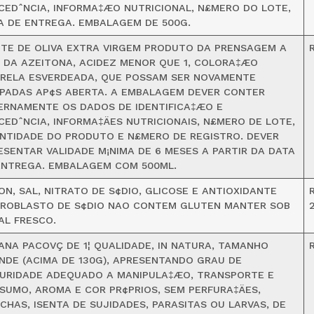
CEDˆNCIA, INFORMA‡ÆO NUTRICIONAL, N£MERO DO LOTE,
A DE ENTREGA. EMBALAGEM DE 500G.
ITE DE OLIVA EXTRA VIRGEM PRODUTO DA PRENSAGEM A
R
O DA AZEITONA, ACIDEZ MENOR QUE 1, COLORA‡ÆO
RELA ESVERDEADA, QUE POSSAM SER NOVAMENTE
PADAS AP¢S ABERTA. A EMBALAGEM DEVER CONTER
ERNAMENTE OS DADOS DE IDENTIFICA‡ÆO E
CEDˆNCIA, INFORMA‡ÄES NUTRICIONAIS, N£MERO DE LOTE,
NTIDADE DO PRODUTO E N£MERO DE REGISTRO. DEVER
ESENTAR VALIDADE M¡NIMA DE 6 MESES A PARTIR DA DATA
ENTREGA. EMBALAGEM COM 500ML.
ON, SAL, NITRATO DE S¢DIO, GLICOSE E ANTIOXIDANTE
TROBLASTO DE S¢DIO NAO CONTEM GLUTEN MANTER SOB
AL FRESCO.
ANA PACOVÇ DE 1¦ QUALIDADE, IN NATURA, TAMANHO
NDE (ACIMA DE 130G), APRESENTANDO GRAU DE
URIDADE ADEQUADO A MANIPULA‡ÆO, TRANSPORTE E
SUMO, AROMA E COR PR¢PRIOS, SEM PERFURA‡ÄES,
CHAS, ISENTA DE SUJIDADES, PARASITAS OU LARVAS, DE