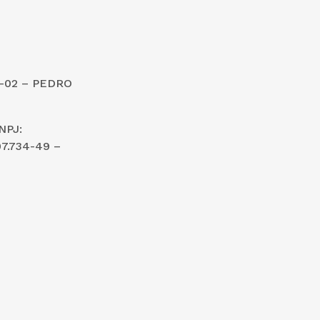
1-02 – PEDRO
NPJ:
7.734-49 –