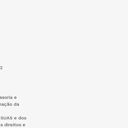
2
soria e
enação da
o SUAS e dos
s direitos e