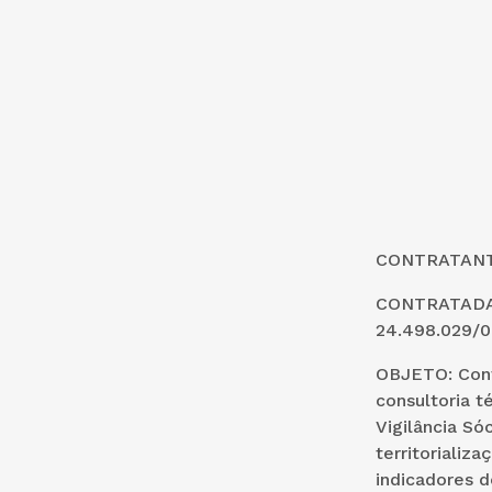
CONTRATANTE
CONTRATADA:
24.498.029/0
OBJETO: Cont
consultoria t
Vigilância Só
territorializ
indicadores d