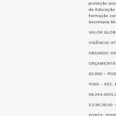
proteção soci
de Educação 
formação con
Secretaria Mu
VALOR GLOBAL
VIGÊNCIA: AT
ORIUNDO: DI
ORÇAMENTÁR
02.000 – PO
11.100 – SEC
08.244.0014
3.3.90.39.0
FONTE: 1001