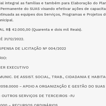
al integral as famílias e também para Elaboração do Pla
Permanente do SUAS visando efetivar ações de capacita
tinuada as equipes dos Serviços, Programas e Projetos d
nicipal.
 R$ 42.000,00 (Quarenta e dois mil Reais).
É 31/12/2022.
SPENSA DE LICITAÇÃO Nº 004/2022
IO:
DER EXECUTIVO
. MUNIC. DE ASSIST. SOCIAL, TRAB., CIDADANIA E HABIT
.2058.0000 – APOIO A ORGANIZAÇÃO E GESTÃO DO SUAS
0 – OUTROS SERVIÇOS DE TERCEIROS -PJ
0000 – RECURSOS ORDINÁRIOS