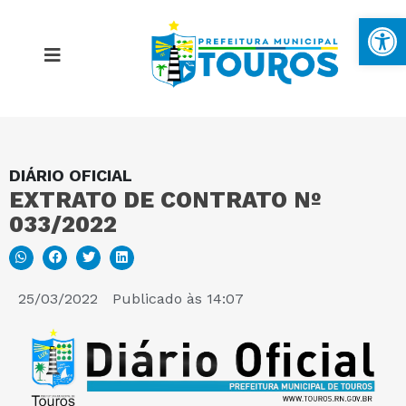
Ba
DIÁRIO OFICIAL
MAPA DO SITE
EXTRATO DE CONTRATO Nº
033/2022
PORTAL DA TRANSPARÊNCIA
E-SIC
25/03/2022
Publicado às
14:07
PERGUNTAS FREQUENTES