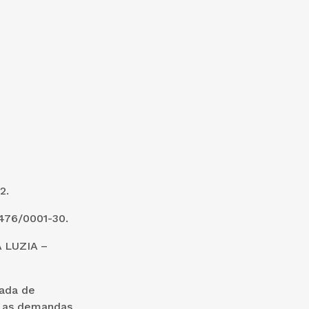
2.
76/0001-30.
 LUZIA –
lada de
o as demandas