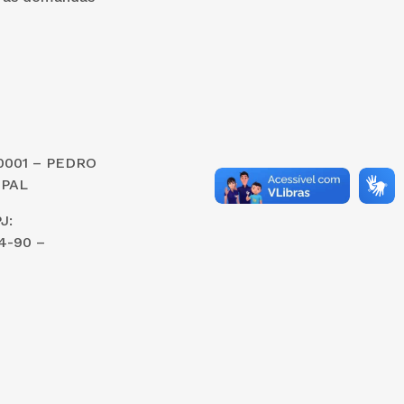
0001 – PEDRO
IPAL
J:
4-90 –