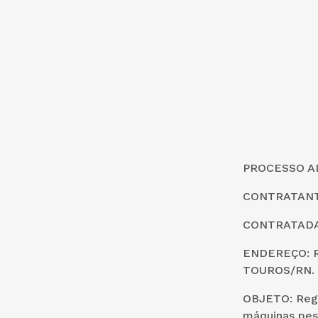
PROCESSO AD
CONTRATANTE
CONTRATADA:
ENDEREÇO: R
TOUROS/RN.
OBJETO: Regi
máquinas pes