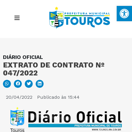
Ba
DIÁRIO OFICIAL
MAPA DO SITE
EXTRATO DE CONTRATO Nº
047/2022
PORTAL DA TRANSPARÊNCIA
E-SIC
20/04/2022
Publicado às
15:44
PERGUNTAS FREQUENTES