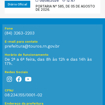
05/08/2026
12:47
Diário Oficial
PORTARIA Nº 585, DE 05 DE AGOSTO
DE 2026.
Fone
(84) 3263-2203
E-mail para contato
prefeitura@touros.rn.gov.br
Horário de funcionamento
De 2ª a 6ª feira, das 8h às 12h e das 14h às
17h.
Redes Sociais
CPNJ
08.234.155/0001-02
Endereço da prefeitura